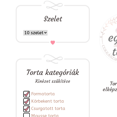
Szelet
Torta kategóriák
Kinézet szűkítése
To
elkép
Formatorta
Körbekent torta
Csurgatott torta
Mousse torta