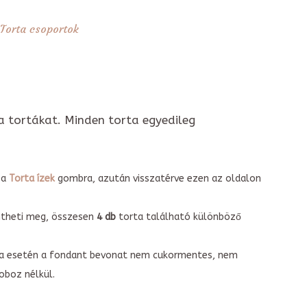
Torta csoportok
a tortákat. Minden torta egyedileg
 a
Torta ízek
gombra, azután visszatérve ezen az oldalon
intheti meg, összesen
4 db
torta található különböző
torta esetén a fondant bevonat nem cukormentes, nem
boz nélkül.