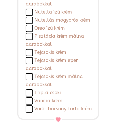
darabokkal
Nutella ízű krém
Nutellás mogyorós krém
Oreo ízű krém
Pisztácia krém málna
darabokkal
Tejcsokis krém
Tejcsokis krém eper
darabokkal
Tejcsokis krém málna
darabokkal
Tripla csoki
Vanília krém
Vörös bársony torta krém