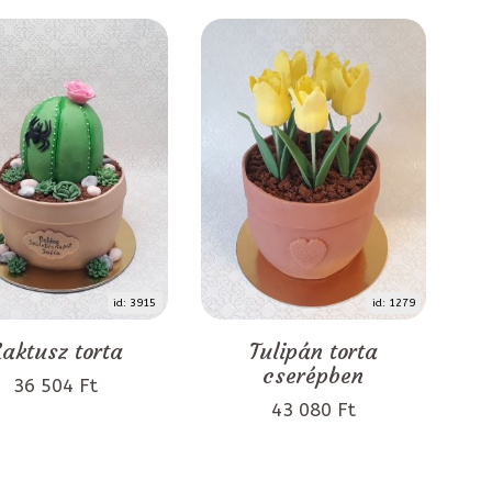
id: 3915
id: 1279
aktusz torta
Tulipán torta
cserépben
36 504 Ft
43 080 Ft