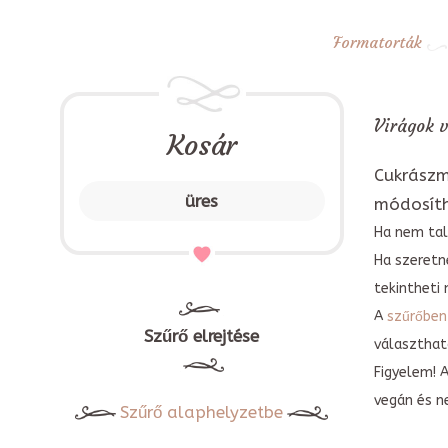
Formatorták
Virágok v
Kosár
Cukrászm
üres
módosít
Ha nem tal
Ha szeretn
tekintheti 
A
szűrőben
Szűrő elrejtése
választható
Figyelem! 
vegán és n
Szűrő alaphelyzetbe