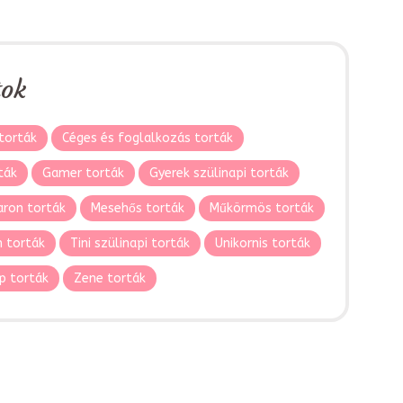
tok
torták
Céges és foglalkozás torták
ták
Gamer torták
Gyerek szülinapi torták
ron torták
Mesehős torták
Műkörmös torták
 torták
Tini szülinapi torták
Unikornis torták
p torták
Zene torták