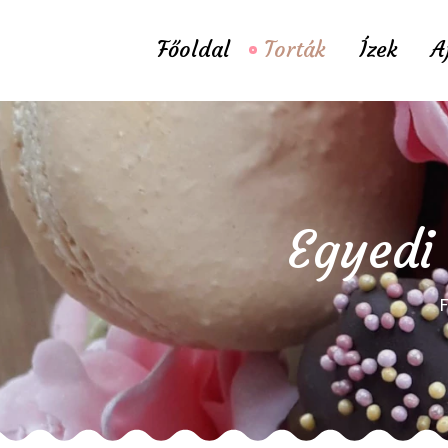
Főoldal
Torták
Ízek
A
Egyedi 