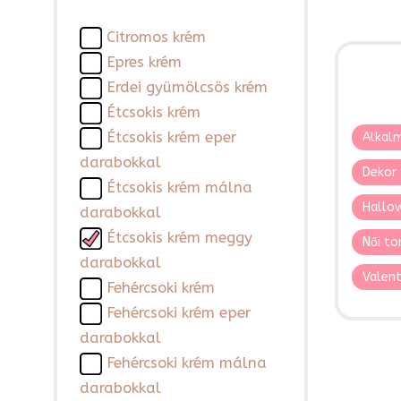
Citromos krém
Epres krém
Erdei gyümölcsös krém
Étcsokis krém
Étcsokis krém eper
Alkalm
darabokkal
Dekor 
Étcsokis krém málna
Hallo
darabokkal
Étcsokis krém meggy
Női to
darabokkal
Valent
Fehércsoki krém
Fehércsoki krém eper
darabokkal
Fehércsoki krém málna
darabokkal