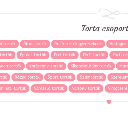
Torta csopor
i torták
Állat torták
Autó torták gyerekeknek
Ballagás 
torták
Épület torták
Étel torták
Férfi torták
Foci tor
ween torták
Karácsonyi torták
Kikapcsolódás torták
Maca
rták
Rózsa torták
Sport torták
Számtorták
Szerelem
in napi torták
Varázsló torták
Varrónő torták
Virágcseré