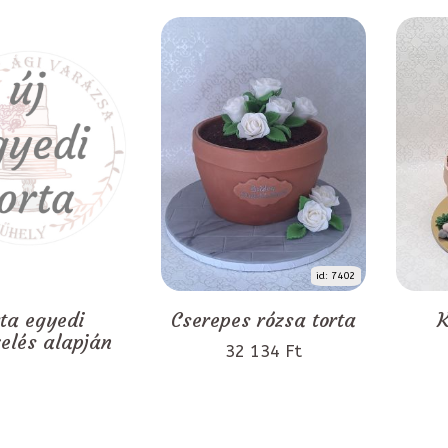
id: 7402
rta egyedi
Cserepes rózsa torta
K
zelés alapján
32 134 Ft