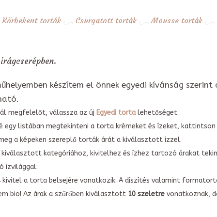
Körbekent torták
Csurgatott torták
Mousse torták
irágcserépben.
űhelyemben készítem el önnek egyedi kívánság szerint 
ható.
ál megfelelőt, válassza az új
Egyedi torta
lehetőséget.
é egy listában megtekinteni a torta krémeket és ízeket, kattintson
meg a képeken szereplő torták árát a kiválasztott ízzel.
kiválasztott kategóriához, kivitelhez és ízhez tartozó árakat tek
 ízvilággal:
A kivitel a torta belsejére vonatkozik. A díszítés valamint forma
em bio! Az árak a szűrőben kiválasztott
10 szeletre
vonatkoznak, do