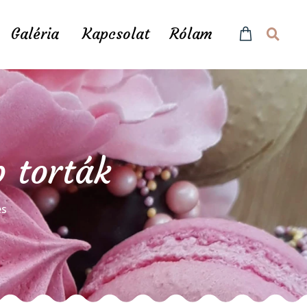
Galéria
Kapcsolat
Rólam
p torták
és