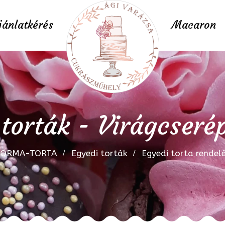
jánlatkérés
Macaron
torták - Virágcseré
FORMA-TORTA
Egyedi torták
Egyedi torta rendel