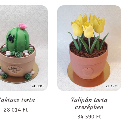
id: 3915
id: 1279
aktusz torta
Tulipán torta
cserépben
28 014 Ft
34 590 Ft