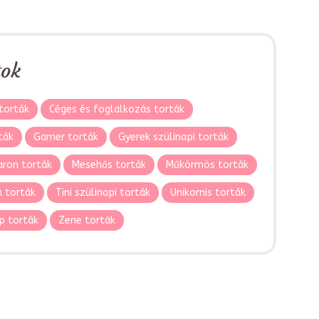
tok
torták
Céges és foglalkozás torták
ták
Gamer torták
Gyerek szülinapi torták
ron torták
Mesehős torták
Műkörmös torták
 torták
Tini szülinapi torták
Unikornis torták
p torták
Zene torták