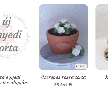
id: 7402
rta egyedi
Cserepes rózsa torta
K
zelés alapján
23 644 Ft