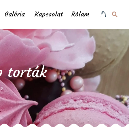
Galéria
Kapcsolat
Rólam
p torták
és