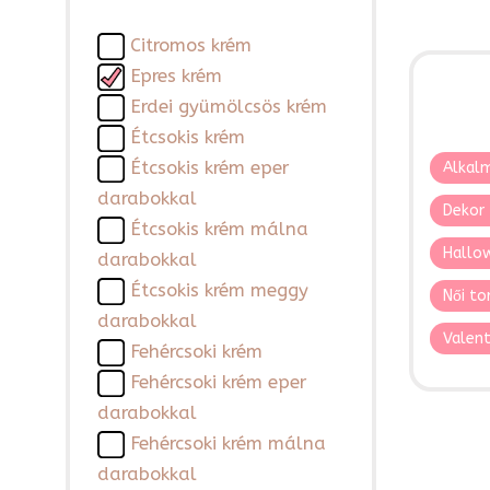
Citromos krém
Epres krém
Erdei gyümölcsös krém
Étcsokis krém
Étcsokis krém eper
Alkalm
darabokkal
Dekor 
Étcsokis krém málna
Hallo
darabokkal
Étcsokis krém meggy
Női to
darabokkal
Valent
Fehércsoki krém
Fehércsoki krém eper
darabokkal
Fehércsoki krém málna
darabokkal