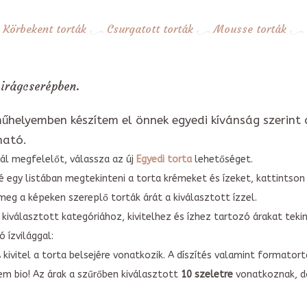
Körbekent torták
Csurgatott torták
Mousse torták
irágcserépben.
űhelyemben készítem el önnek egyedi kívánság szerint 
ható.
ál megfelelőt, válassza az új
Egyedi torta
lehetőséget.
é egy listában megtekinteni a torta krémeket és ízeket, kattintson
meg a képeken szereplő torták árát a kiválasztott ízzel.
kiválasztott kategóriához, kivitelhez és ízhez tartozó árakat tek
 ízvilággal:
A kivitel a torta belsejére vonatkozik. A díszítés valamint forma
em bio! Az árak a szűrőben kiválasztott
10 szeletre
vonatkoznak, do