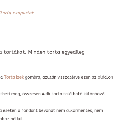
Torta csoportok
a tortákat. Minden torta egyedileg
 a
Torta ízek
gombra, azután visszatérve ezen az oldalon
intheti meg, összesen
4 db
torta található különböző
torta esetén a fondant bevonat nem cukormentes, nem
boz nélkül.