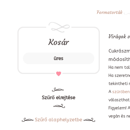
Formatorták
Virágok v
Kosár
Cukrászm
üres
módosít
Ha nem tal
Ha szeretn
tekintheti 
A
szűrőben
Szűrő elrejtése
választható
Figyelem! 
vegán és n
Szűrő alaphelyzetbe