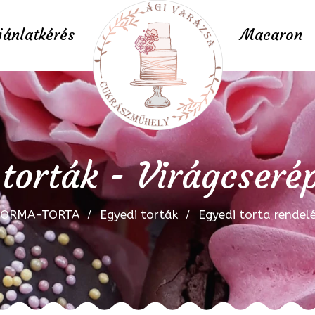
jánlatkérés
Macaron
torták - Virágcseré
FORMA-TORTA
Egyedi torták
Egyedi torta rendel