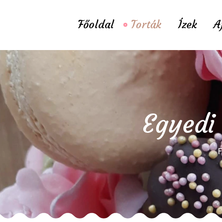
Főoldal
Torták
Ízek
A
Egyedi 