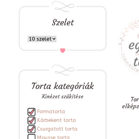
Szelet
Torta kategóriák
Kinézet szűkítése
To
elkép
Formatorta
Körbekent torta
Csurgatott torta
Mousse torta