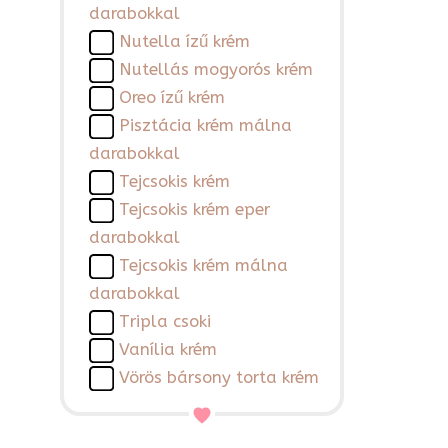
darabokkal
Nutella ízű krém
Nutellás mogyorós krém
Oreo ízű krém
Pisztácia krém málna
darabokkal
Tejcsokis krém
Tejcsokis krém eper
darabokkal
Tejcsokis krém málna
darabokkal
Tripla csoki
Vanília krém
Vörös bársony torta krém