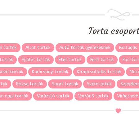
Torta csopor
i torták
Állat torták
Autó torták gyerekeknek
Ballagás 
torták
Épület torták
Étel torták
Férfi torták
Foci tor
ween torták
Karácsonyi torták
Kikapcsolódás torták
Maca
rták
Rózsa torták
Sport torták
Számtorták
Szerelem
in napi torták
Varázsló torták
Varrónő torták
Virágcseré