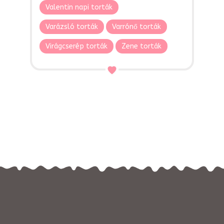
Valentin napi torták
Varázsló torták
Varrónő torták
Virágcserép torták
Zene torták