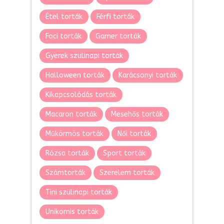
Étel torták
Férfi torták
Foci torták
Gamer torták
Gyerek szülinapi torták
Halloween torták
Karácsonyi torták
Kikapcsolódás torták
Macaron torták
Mesehős torták
Műkörmös torták
Női torták
Rózsa torták
Sport torták
Számtorták
Szerelem torták
Tini szülinapi torták
Unikornis torták