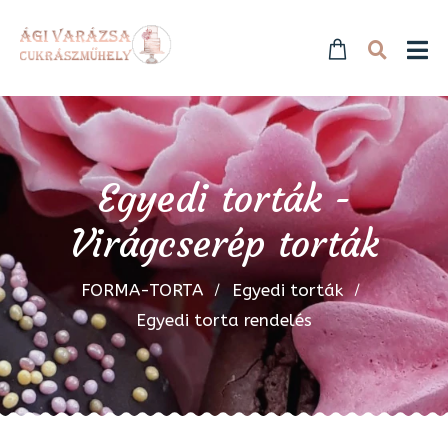
Egyedi torták -
Virágcserép torták
FORMA-TORTA
Egyedi torták
Egyedi torta rendelés