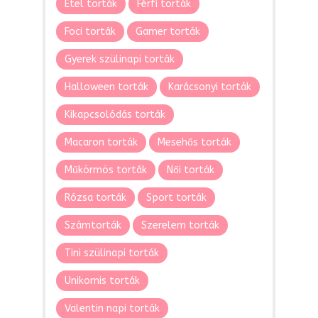
Étel torták
Férfi torták
Foci torták
Gamer torták
Gyerek szülinapi torták
Halloween torták
Karácsonyi torták
Kikapcsolódás torták
Macaron torták
Mesehős torták
Műkörmös torták
Női torták
Rózsa torták
Sport torták
Számtorták
Szerelem torták
Tini szülinapi torták
Unikornis torták
Valentin napi torták