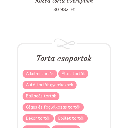
Rózsa torta cserépben
30 982 Ft
Torta csoportok
Alkalmi torták
Állat torták
Autó torták gyerekeknek
Ballagás torták
Céges és foglalkozás torták
Dekor torták
Épület torták