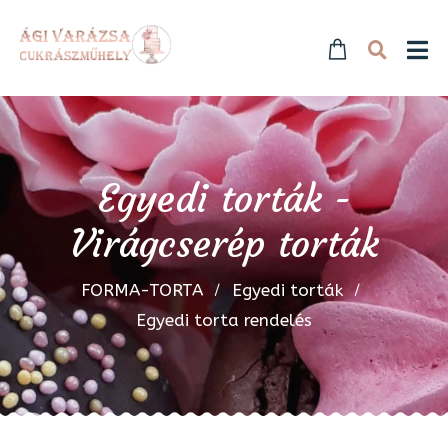
Egyedi torták -
Virágcserép torták
FORMA-TORTA
Egyedi torták
Egyedi torta rendelés