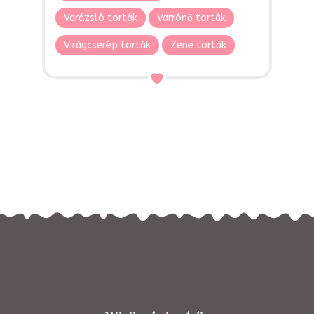
Varázsló torták
Varrónő torták
Virágcserép torták
Zene torták