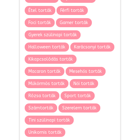
Étel torták
Férfi torták
Foci torták
Gamer torták
Gyerek szülinapi torták
Halloween torták
Karácsonyi torták
Kikapcsolódás torták
Macaron torták
Mesehős torták
Műkörmös torták
Női torták
Rózsa torták
Sport torták
Számtorták
Szerelem torták
Tini szülinapi torták
Unikornis torták