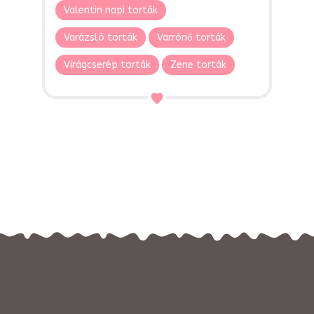
Valentin napi torták
Varázsló torták
Varrónő torták
Virágcserép torták
Zene torták