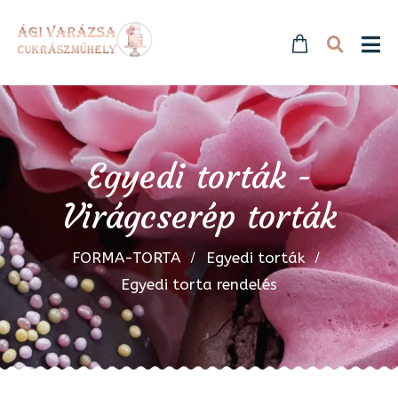
Egyedi torták -
Virágcserép torták
FORMA-TORTA
Egyedi torták
Egyedi torta rendelés