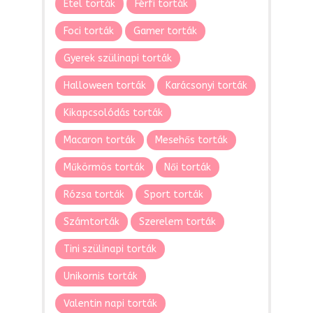
Étel torták
Férfi torták
Foci torták
Gamer torták
Gyerek szülinapi torták
Halloween torták
Karácsonyi torták
Kikapcsolódás torták
Macaron torták
Mesehős torták
Műkörmös torták
Női torták
Rózsa torták
Sport torták
Számtorták
Szerelem torták
Tini szülinapi torták
Unikornis torták
Valentin napi torták