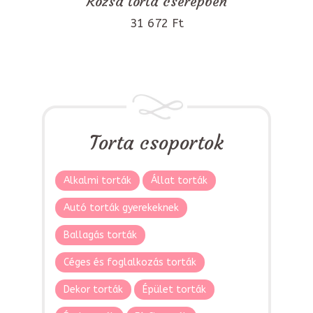
Rózsa torta cserépben
31 672 Ft
Torta csoportok
Alkalmi torták
Állat torták
Autó torták gyerekeknek
Ballagás torták
Céges és foglalkozás torták
Dekor torták
Épület torták