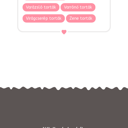
Varázsló torták
Varrónő torták
Virágcserép torták
Zene torták