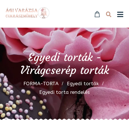
Egyedi torták -
Virágcserép torták
FORMA-TORTA
Egyedi torták
Egyedi torta rendelés