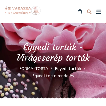
Egyedi torták -
Virágcserép torták
FORMA-TORTA
Egyedi torták
Egyedi torta rendelés