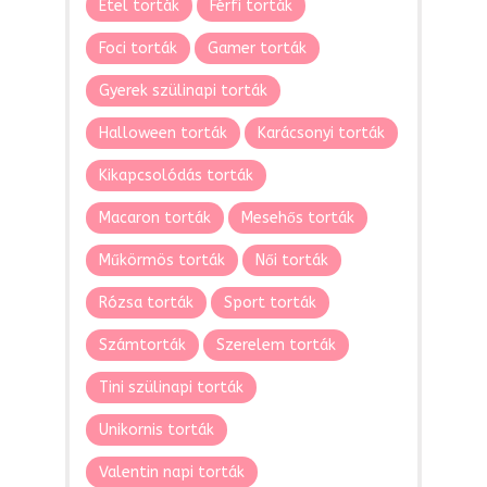
Étel torták
Férfi torták
Foci torták
Gamer torták
Gyerek szülinapi torták
Halloween torták
Karácsonyi torták
Kikapcsolódás torták
Macaron torták
Mesehős torták
Műkörmös torták
Női torták
Rózsa torták
Sport torták
Számtorták
Szerelem torták
Tini szülinapi torták
Unikornis torták
Valentin napi torták