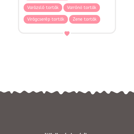
Varázsló torták
Varrónő torták
Virágcserép torták
Zene torták