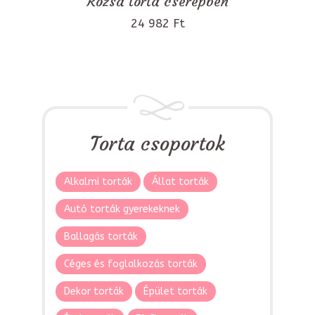
Rózsa torta cserépben
24 982 Ft
Torta csoportok
Alkalmi torták
Állat torták
Autó torták gyerekeknek
Ballagás torták
Céges és foglalkozás torták
Dekor torták
Épület torták