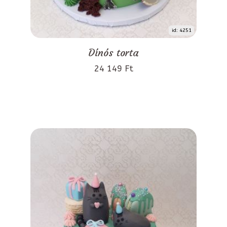
id: 4251
Dínós torta
24 149 Ft