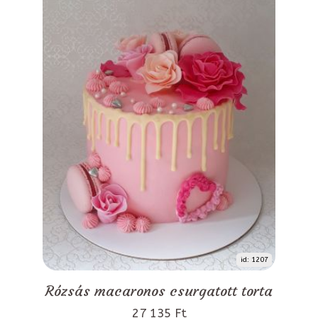
id: 1207
Rózsás macaronos csurgatott torta
27 135 Ft