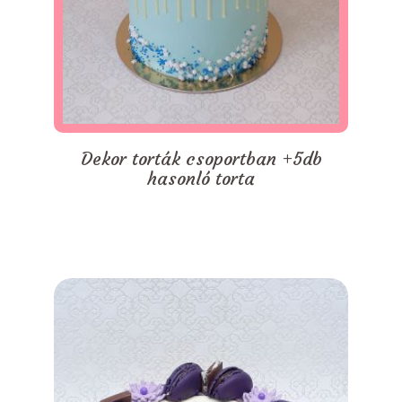
Dekor torták csoportban +5db
hasonló torta