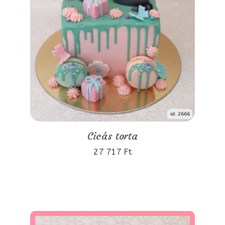
id: 2666
Cicás torta
27 717 Ft