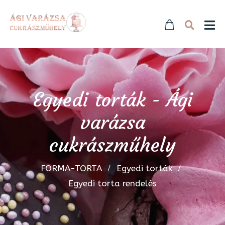
Egyedi torták - Ági
varázsa
cukrászműhely
FORMA-TORTA
Egyedi torták
Egyedi torta rendelés