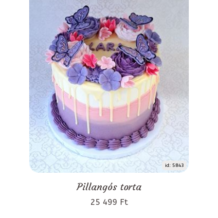
id: 5843
Pillangós torta
25 499 Ft