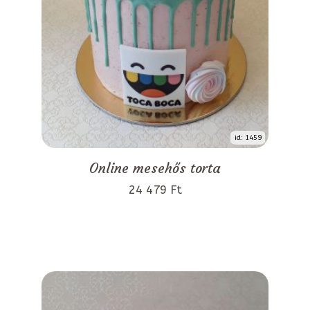
id: 1459
Online mesehős torta
24 479 Ft