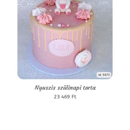
id: 5673
Nyuszis szülinapi torta
23 469 Ft