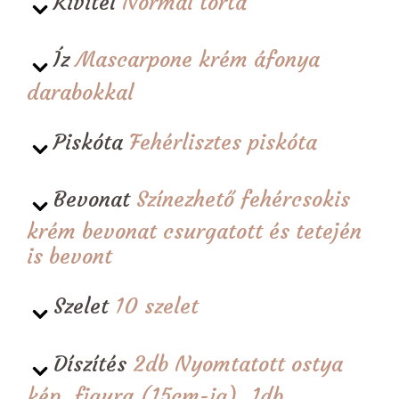
Kivitel
Normál torta
Íz
Mascarpone krém áfonya
darabokkal
Piskóta
Fehérlisztes piskóta
Bevonat
Színezhető fehércsokis
krém bevonat csurgatott és tetején
is bevont
Szelet
10 szelet
Díszítés
2db Nyomtatott ostya
kép, figura (15cm-ig), 1db