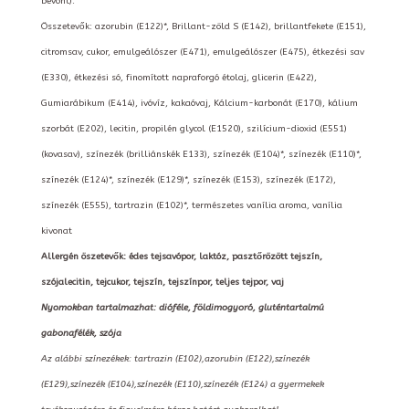
bevont):
Összetevők: azorubin (E122)*, Brillant-zöld S (E142), brillantfekete (E151),
citromsav, cukor, emulgeálószer (E471), emulgeálószer (E475), étkezési sav
(E330), étkezési só, finomított napraforgó étolaj, glicerin (E422),
Gumiarábikum (E414), ivóvíz, kakaóvaj, Kálcium-karbonát (E170), kálium
szorbát (E202), lecitin, propilén glycol (E1520), szilícium-dioxid (E551)
(kovasav), színezék (brilliánskék E133), színezék (E104)*, színezék (E110)*,
színezék (E124)*, színezék (E129)*, színezék (E153), színezék (E172),
színezék (E555), tartrazin (E102)*, természetes vanília aroma, vanília
kivonat
Allergén öszetevők: édes tejsavópor, laktóz, pasztőrözött tejszín,
szójalecitin, tejcukor, tejszín, tejszínpor, teljes tejpor, vaj
Nyomokban tartalmazhat: dióféle, földimogyoró, gluténtartalmú
gabonafélék, szója
Az alábbi színezékek: tartrazin (E102),azorubin (E122),színezék
(E129),színezék (E104),színezék (E110),színezék (E124) a gyermekek