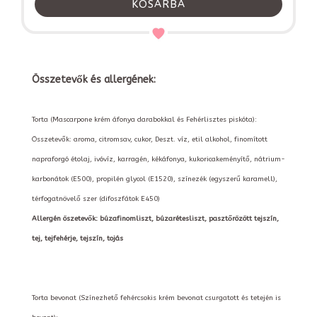
KOSÁRBA
Összetevők és allergének:
Torta (Mascarpone krém áfonya darabokkal és Fehérlisztes piskóta):
Összetevők: aroma, citromsav, cukor, Deszt. víz, etil alkohol, finomított
napraforgó étolaj, ivóvíz, karragén, kékáfonya, kukoricakeményítő, nátrium-
karbonátok (E500), propilén glycol (E1520), színezék (egyszerű karamell),
térfogatnövelő szer (difoszfátok E450)
Allergén öszetevők: búzafinomliszt, búzarétesliszt, pasztőrözött tejszín,
tej, tejfehérje, tejszín, tojás
Torta bevonat (Színezhető fehércsokis krém bevonat csurgatott és tetején is