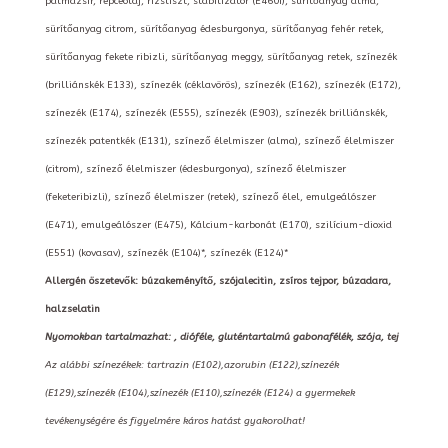
pálmazsír, repceolaj, rizsliszt, stabilizátor (E460i), sürítőanyag alma,
sürítőanyag citrom, sürítőanyag édesburgonya, sürítőanyag fehér retek,
sürítőanyag fekete ribizli, sürítőanyag meggy, sürítőanyag retek, színezék
(brilliánskék E133), színezék (céklavörös), színezék (E162), színezék (E172),
színezék (E174), színezék (E555), színezék (E903), színezék brilliánskék,
színezék patentkék (E131), színező élelmiszer (alma), színező élelmiszer
(citrom), színező élelmiszer (édesburgonya), színező élelmiszer
(feketeribizli), színező élelmiszer (retek), színező élel, emulgeálószer
(E471), emulgeálószer (E475), Kálcium-karbonát (E170), szilícium-dioxid
(E551) (kovasav), színezék (E104)*, színezék (E124)*
Allergén öszetevők: búzakeményítő, szójalecitin, zsíros tejpor, búzadara,
halzselatin
Nyomokban tartalmazhat: , dióféle, gluténtartalmú gabonafélék, szója, tej
Az alábbi színezékek: tartrazin (E102),azorubin (E122),színezék
(E129),színezék (E104),színezék (E110),színezék (E124) a gyermekek
tevékenységére és figyelmére káros hatást gyakorolhat!