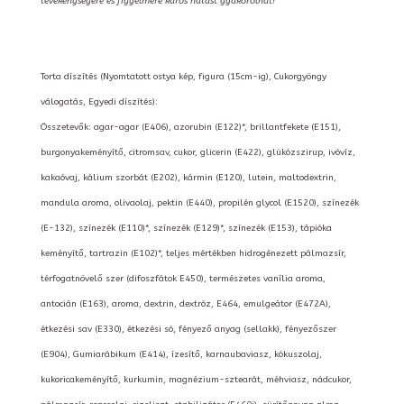
tevékenységére és figyelmére káros hatást gyakorolhat!
Torta díszítés (Nyomtatott ostya kép, figura (15cm-ig), Cukorgyöngy
válogatás, Egyedi díszítés):
Összetevők: agar-agar (E406), azorubin (E122)*, brillantfekete (E151),
burgonyakeményítő, citromsav, cukor, glicerin (E422), glükózszirup, ivóvíz,
kakaóvaj, kálium szorbát (E202), kármin (E120), lutein, maltodextrin,
mandula aroma, olivaolaj, pektin (E440), propilén glycol (E1520), színezék
(E-132), színezék (E110)*, színezék (E129)*, színezék (E153), tápióka
keményítő, tartrazin (E102)*, teljes mértékben hidrogénezett pálmazsír,
térfogatnövelő szer (difoszfátok E450), természetes vanília aroma,
antocián (E163), aroma, dextrin, dextróz, E464, emulgeátor (E472A),
étkezési sav (E330), étkezési só, fényező anyag (sellakk), fényezőszer
(E904), Gumiarábikum (E414), ízesítő, karnaubaviasz, kókuszolaj,
kukoricakeményítő, kurkumin, magnézium-sztearát, méhviasz, nádcukor,