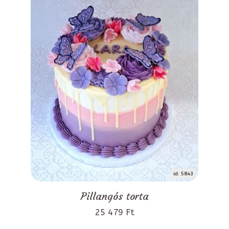
id: 5843
Pillangós torta
25 479 Ft