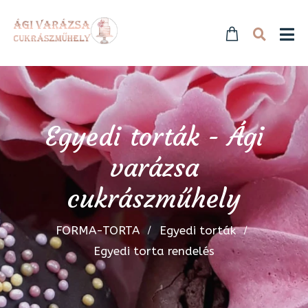
Egyedi torták - Ági
varázsa
cukrászműhely
FORMA-TORTA
Egyedi torták
Egyedi torta rendelés