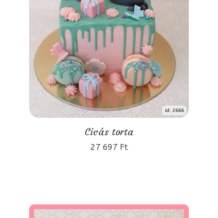
id: 2666
Cicás torta
27 697 Ft