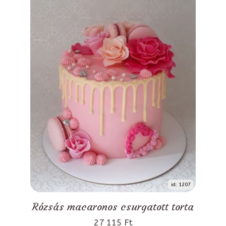
id: 1207
Rózsás macaronos csurgatott torta
27 115 Ft