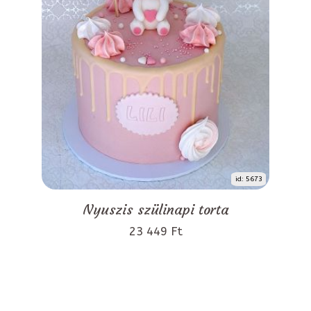
id: 5673
Nyuszis szülinapi torta
23 449 Ft