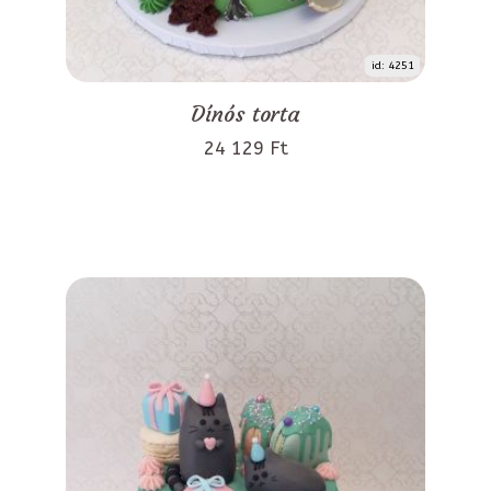
id: 4251
Dínós torta
24 129 Ft