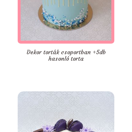
Dekor torták csoportban +5db
hasonló torta