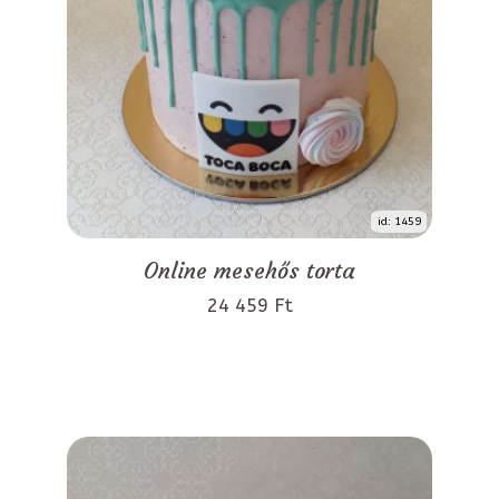
id: 1459
Online mesehős torta
24 459 Ft