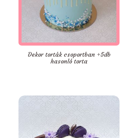
Dekor torták csoportban +5db
hasonló torta