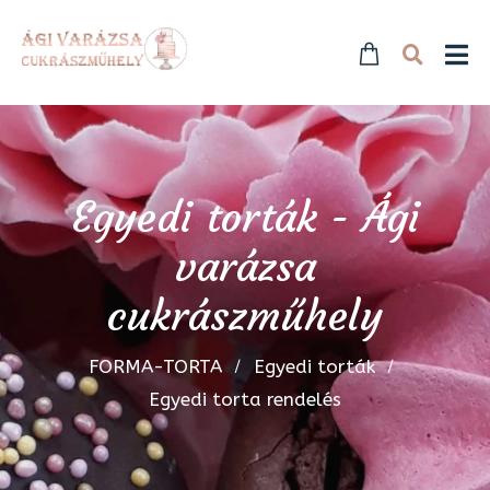
Egyedi torták - Ági
varázsa
cukrászműhely
FORMA-TORTA
Egyedi torták
Egyedi torta rendelés