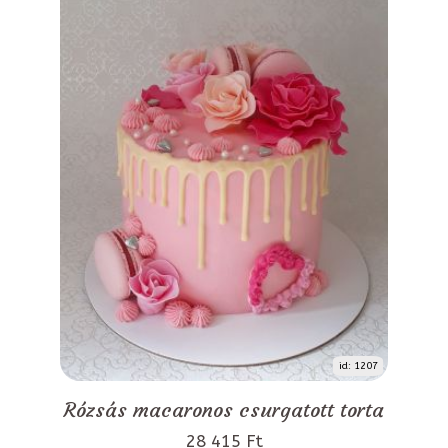
id: 1207
Rózsás macaronos csurgatott torta
28 415 Ft