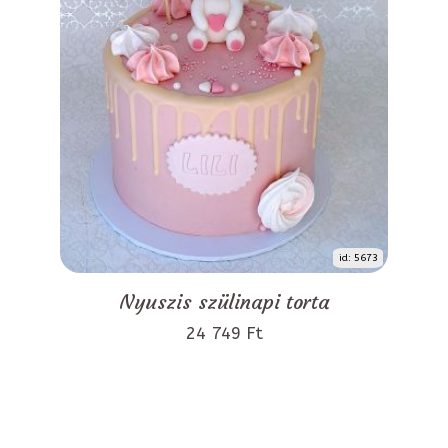
id: 5673
Nyuszis szülinapi torta
24 749 Ft