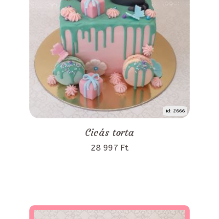
id: 2666
Cicás torta
28 997 Ft