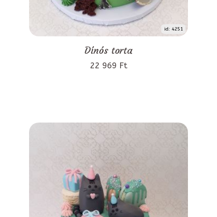
id: 4251
Dínós torta
22 969 Ft