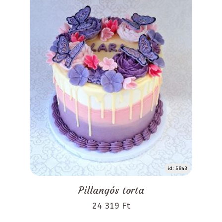
id: 5843
Pillangós torta
24 319 Ft