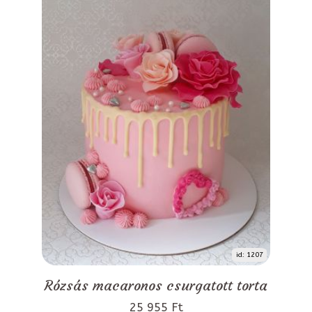
id: 1207
Rózsás macaronos csurgatott torta
25 955 Ft