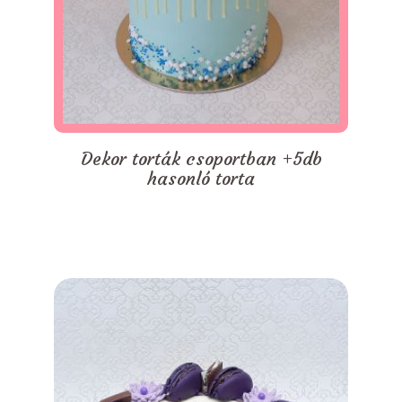
Dekor torták csoportban +5db
hasonló torta