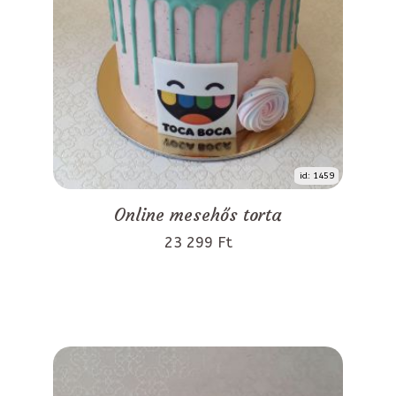
id: 1459
Online mesehős torta
23 299 Ft