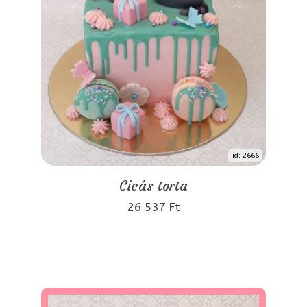
id: 2666
Cicás torta
26 537 Ft