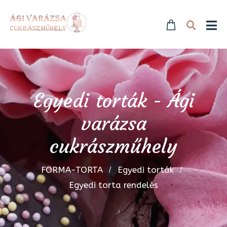
Egyedi torták - Ági
varázsa
cukrászműhely
FORMA-TORTA
Egyedi torták
Egyedi torta rendelés