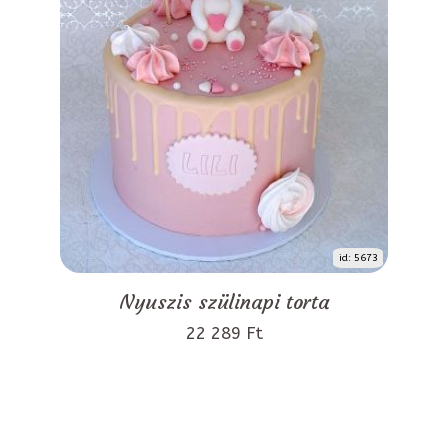
id: 5673
Nyuszis szülinapi torta
22 289 Ft