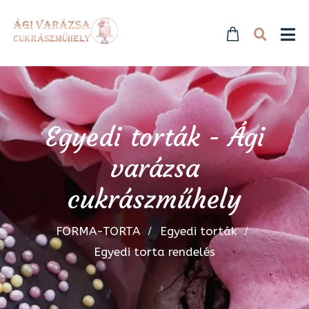
Egyedi torták - Ági
varázsa
cukrászműhely
FORMA-TORTA
Egyedi torták
Egyedi torta rendelés