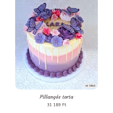
id: 5843
Pillangós torta
31 189 Ft