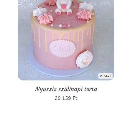
id: 5673
Nyuszis szülinapi torta
29 159 Ft