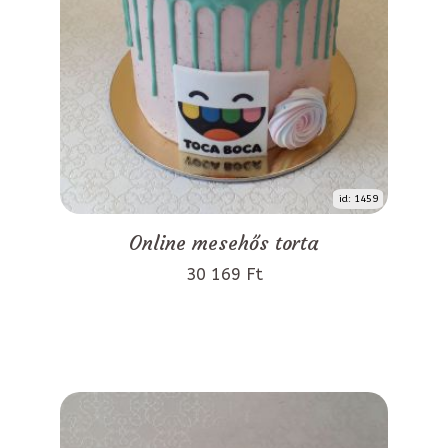
id: 1459
Online mesehős torta
30 169 Ft