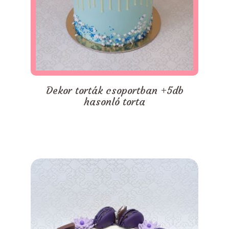
Dekor torták csoportban +5db
hasonló torta