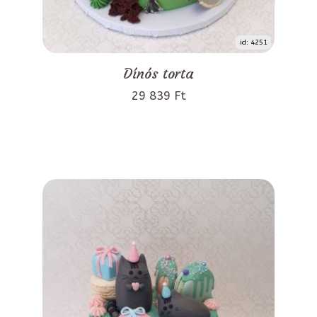
id: 4251
Dínós torta
29 839 Ft