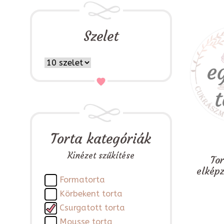
Szelet
Torta kategóriák
Kinézet szűkítése
To
elkép
Formatorta
Körbekent torta
Csurgatott torta
Mousse torta