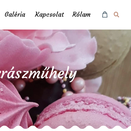
Galéria
Kapcsolat
Rólam
ukrászműhely
és