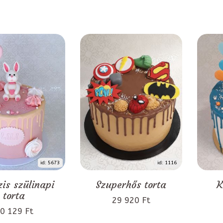
id: 5673
id: 1116
is szülinapi
Szuperhős torta
K
torta
29 920 Ft
0 129 Ft