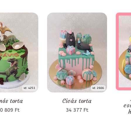
id: 4251
id: 2666
nós torta
Cicás torta
cs
0 809 Ft
34 377 Ft
h