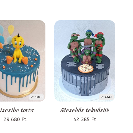
id: 1070
id: 6643
iscsibe torta
Mesehős teknősök
29 680 Ft
42 385 Ft