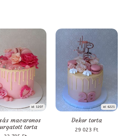
id: 1207
id: 6221
sás macaronos
Dekor torta
urgatott torta
29 023 Ft