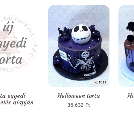
id: 5122
rta egyedi
Helloween torta
Ha
zelés alapján
36 632 Ft