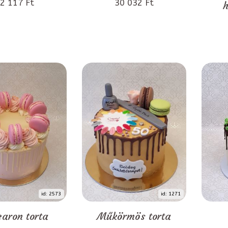
2 117 Ft
30 032 Ft
h
id: 2573
id: 1271
aron torta
Műkörmös torta