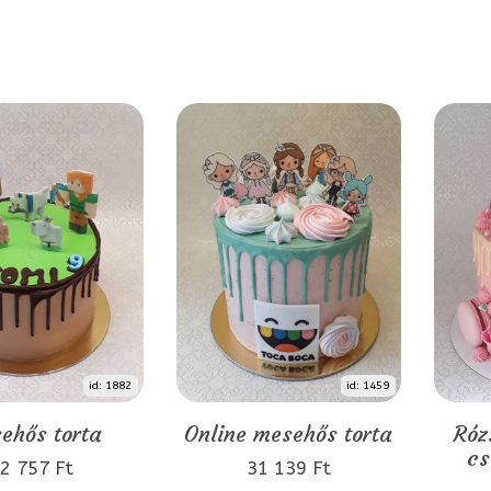
id: 1882
id: 1459
ehős torta
Online mesehős torta
Róz
cs
2 757 Ft
31 139 Ft