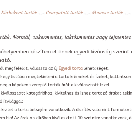
Körbekent torták
Csurgatott torták
Mousse torták
rták. Normál, cukormentes, laktózmentes vagy tejmentes 
űhelyemben készítem el önnek egyedi kívánság szerint 
ható.
ál megfelelőt, válassza az új
Egyedi torta
lehetőséget.
é egy listában megtekinteni a torta krémeket és ízeket, kattintson
meg a képeken szereplő torták árát a kiválasztott ízzel.
kiválasztott kategóriához, kivitelhez és ízhez tartozó árakat tek
 ízvilággal:
A kivitel a torta belsejére vonatkozik. A díszítés valamint forma
em bio! Az árak a szűrőben kiválasztott
10 szeletre
vonatkoznak, do