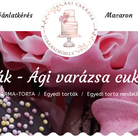
jánlatkérés
Macaron
ák - Ági varázsa c
FORMA-TORTA
Egyedi torták
Egyedi torta rendel