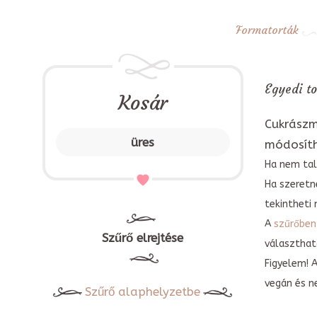
Formatorták
Egyedi to
Kosár
Cukrászm
üres
módosít
Ha nem tal
Ha szeretn
tekintheti 
A
szűrőben
Szűrő elrejtése
választható
Figyelem! 
vegán és n
Szűrő alaphelyzetbe