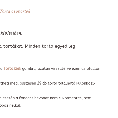
Torta csoportok
kivitelben.
a tortákat. Minden torta egyedileg
 a
Torta ízek
gombra, azután visszatérve ezen az oldalon
intheti meg, összesen
29 db
torta található különböző
torta esetén a fondant bevonat nem cukormentes, nem
boz nélkül.