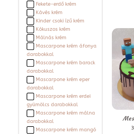
Fekete-erdő krém
Kávés krém
Kinder csoki ízű krém
Kókuszos krém
Málnás krém
Mascarpone krém áfonya
darabokkal
Mascarpone krém barack
darabokkal
Mascarpone krém eper
darabokkal
Mascarpone krém erdei
gyümölcs darabokkal
Mascarpone krém málna
Mes
darabokkal
3
Mascarpone krém mangó