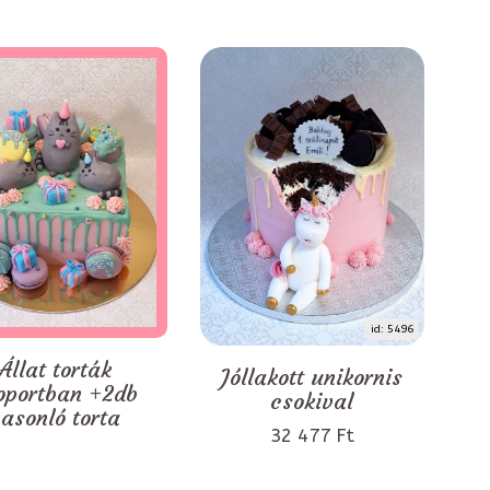
id: 5496
Állat torták
Jóllakott unikornis
oportban +2db
csokival
asonló torta
32 477 Ft