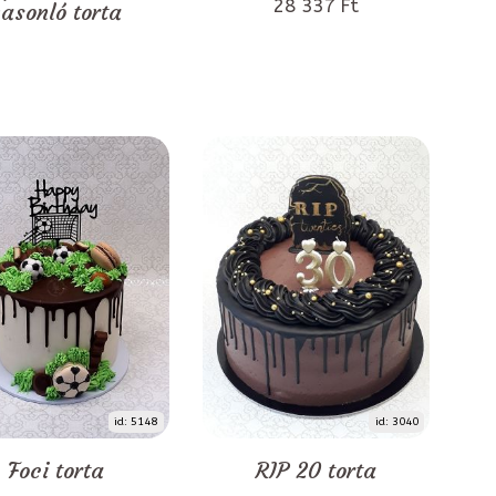
28 337 Ft
asonló torta
id: 5148
id: 3040
Foci torta
RIP 20 torta