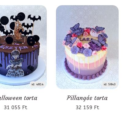
id: 4814
id: 5843
lloween torta
Pillangós torta
31 055 Ft
32 159 Ft