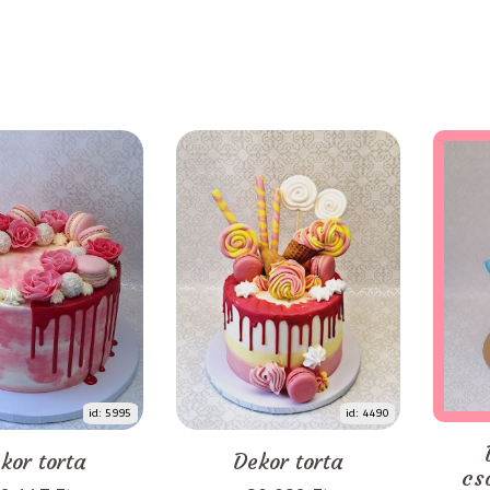
id: 5995
id: 4490
kor torta
Dekor torta
cs