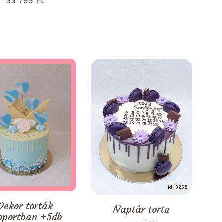
33 795 Ft
id: 3258
Dekor torták
Naptár torta
oportban +5db