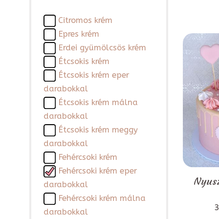
Citromos krém
Epres krém
Erdei gyümölcsös krém
Étcsokis krém
Étcsokis krém eper
darabokkal
Étcsokis krém málna
darabokkal
Étcsokis krém meggy
darabokkal
Fehércsoki krém
Fehércsoki krém eper
Nyusz
darabokkal
Fehércsoki krém málna
3
darabokkal