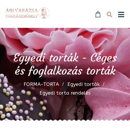
Egyedi torták - Céges
és foglalkozás torták
FORMA-TORTA
Egyedi torták
Egyedi torta rendelés