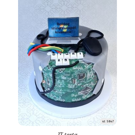
id: 5847
IT torta