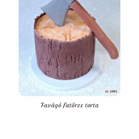
id: 6883
Favágó fatörzs torta