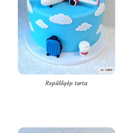
id: 5889
Repülőgép torta