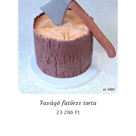
id: 6883
Favágó fatörzs torta
23 286 Ft