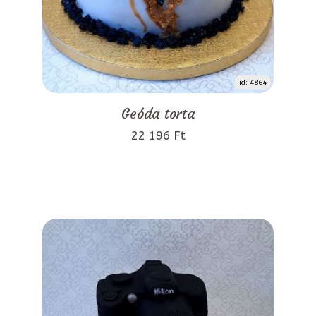
id: 4864
Geóda torta
22 196 Ft