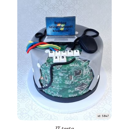
id: 5847
IT torta