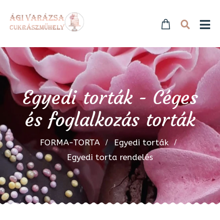
Egyedi torták - Céges
és foglalkozás torták
FORMA-TORTA
Egyedi torták
Egyedi torta rendelés