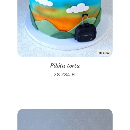
id: 6492
Pilóta torta
28 284 Ft