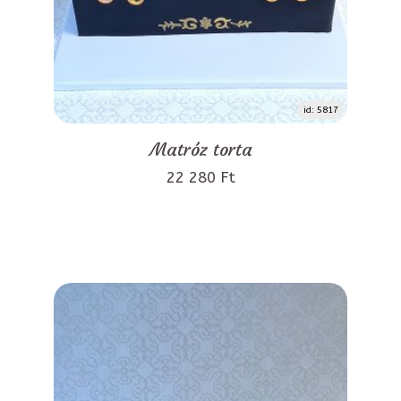
id: 5817
Matróz torta
22 280 Ft