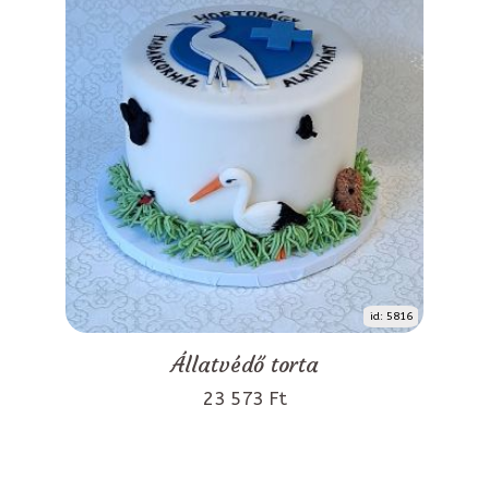
id: 5816
Állatvédő torta
23 573 Ft