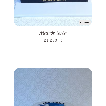
id: 5817
Matróz torta
21 290 Ft