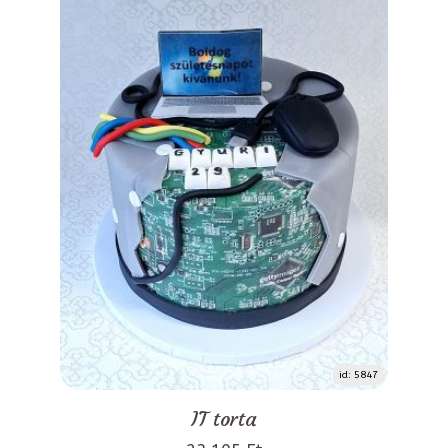
id: 5847
IT torta