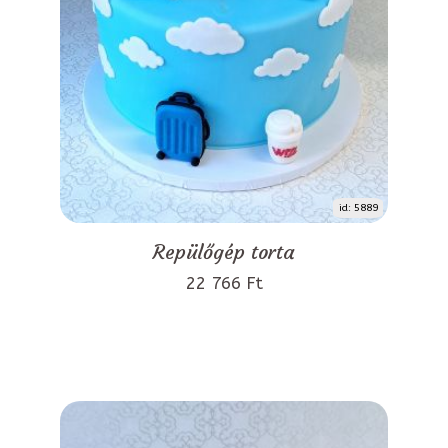
id: 5889
Repülőgép torta
22 766 Ft