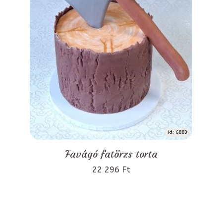
id: 6883
Favágó fatörzs torta
22 296 Ft