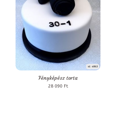
id: 4863
Fényképész torta
28 090 Ft