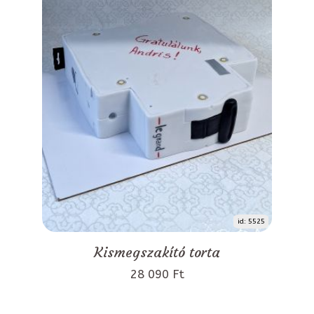
id: 5525
Kismegszakító torta
28 090 Ft