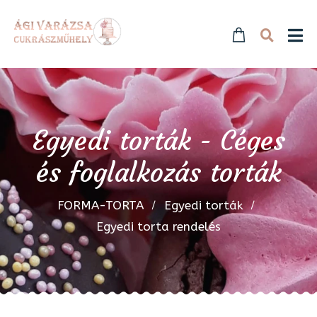
Egyedi torták - Céges
és foglalkozás torták
FORMA-TORTA
Egyedi torták
Egyedi torta rendelés