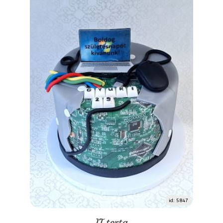
id: 5847
IT torta