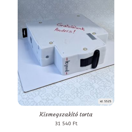
id: 5525
Kismegszakító torta
31 540 Ft