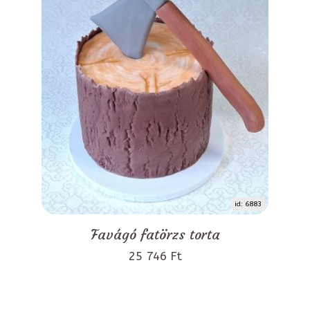
id: 6883
Favágó fatörzs torta
25 746 Ft