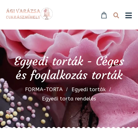
Egyedi torták - Céges
és foglalkozás torták
FORMA-TORTA
Egyedi torták
Egyedi torta rendelés