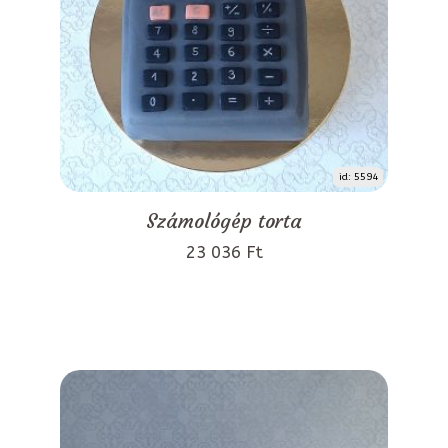
id: 5594
Számológép torta
23 036 Ft