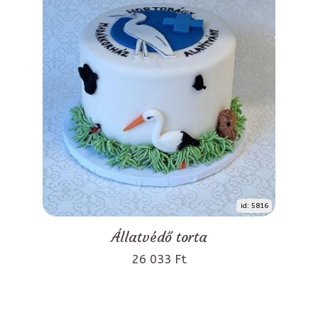
id: 5816
Állatvédő torta
26 033 Ft