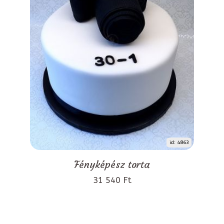
id: 4863
Fényképész torta
31 540 Ft