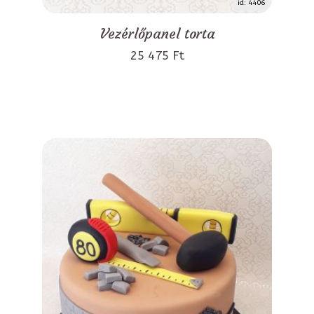
id: 4406
Vezérlőpanel torta
25 475 Ft