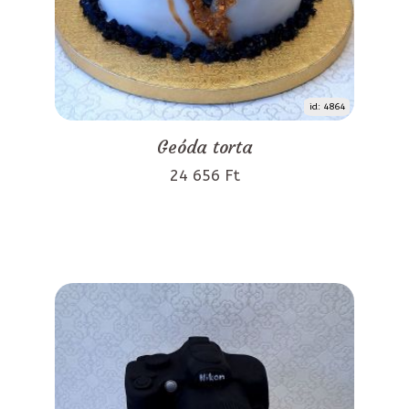
id: 4864
Geóda torta
24 656 Ft