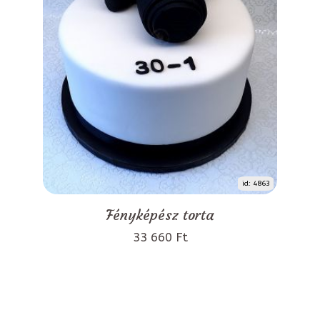
id: 4863
Fényképész torta
33 660 Ft