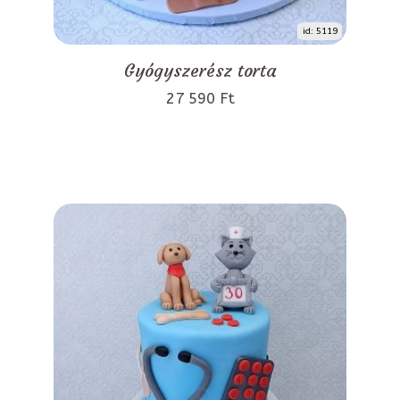
id: 5119
Gyógyszerész torta
27 590 Ft