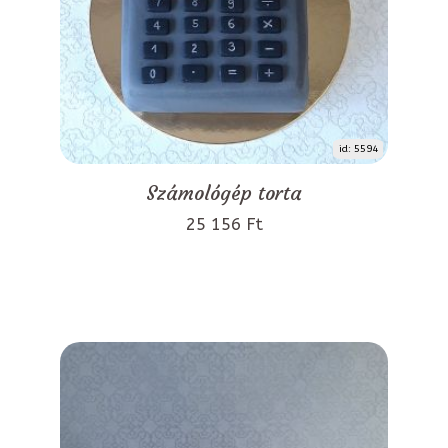
id: 5594
Számológép torta
25 156 Ft