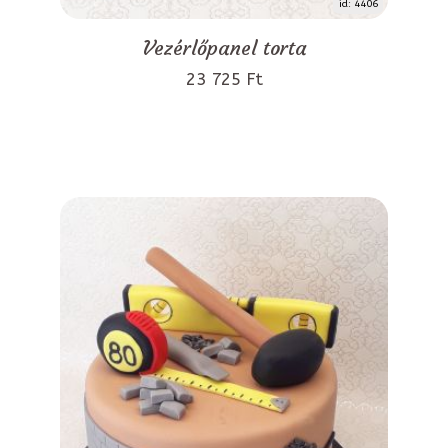
id: 4406
Vezérlőpanel torta
23 725 Ft