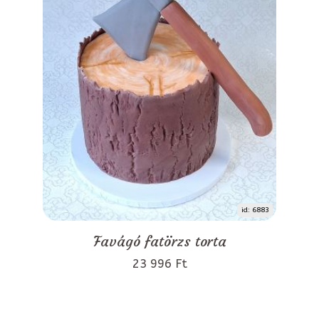
id: 6883
Favágó fatörzs torta
23 996 Ft