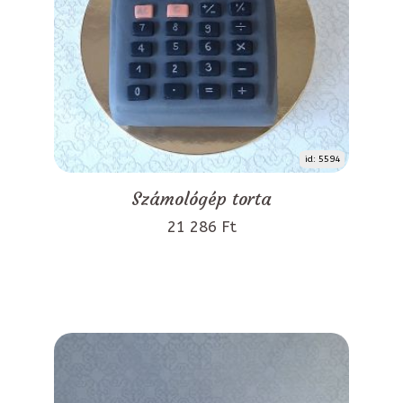
id: 5594
Számológép torta
21 286 Ft