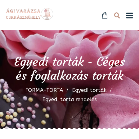
Egyedi torták - Céges
és foglalkozás torták
FORMA-TORTA
Egyedi torták
Egyedi torta rendelés