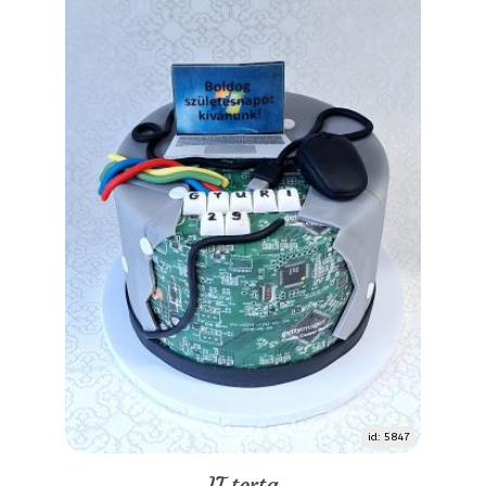
id: 5847
IT torta