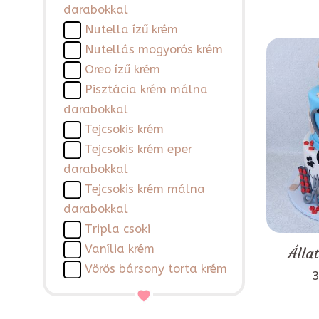
darabokkal
Nutella ízű krém
Nutellás mogyorós krém
Oreo ízű krém
Pisztácia krém málna
darabokkal
Tejcsokis krém
Tejcsokis krém eper
darabokkal
Tejcsokis krém málna
darabokkal
Tripla csoki
Vanília krém
Álla
Vörös bársony torta krém
3