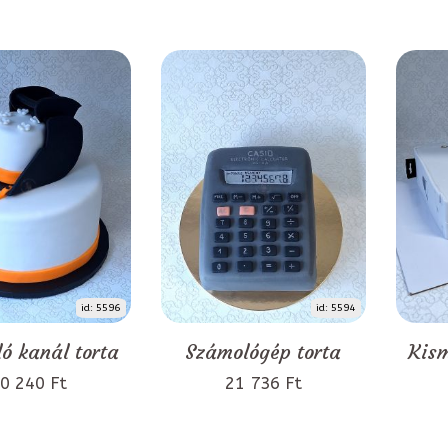
id: 5596
id: 5594
ó kanál torta
Számológép torta
Kism
0 240 Ft
21 736 Ft