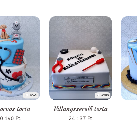
id: 5045
id: 4989
torvos torta
Villanyszerelő torta
0 140 Ft
24 137 Ft