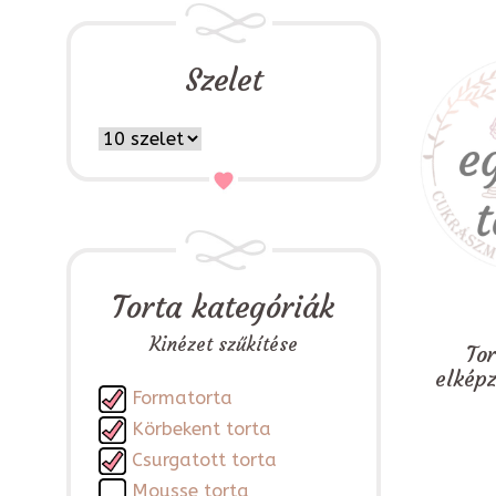
Szelet
Torta kategóriák
Kinézet szűkítése
To
elkép
Formatorta
Körbekent torta
Csurgatott torta
Mousse torta