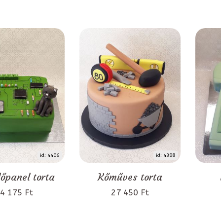
id: 4406
id: 4398
lőpanel torta
Kőműves torta
4 175 Ft
27 450 Ft