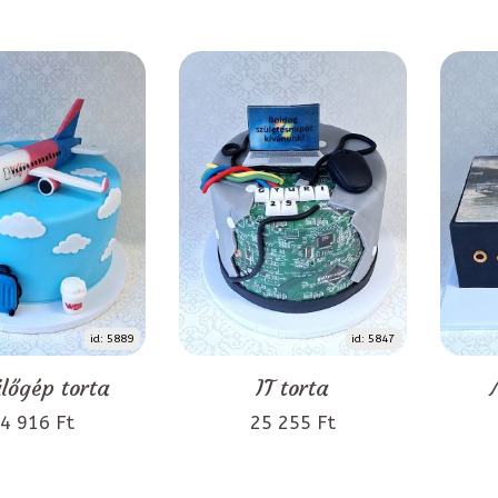
id: 5889
id: 5847
lőgép torta
IT torta
4 916 Ft
25 255 Ft