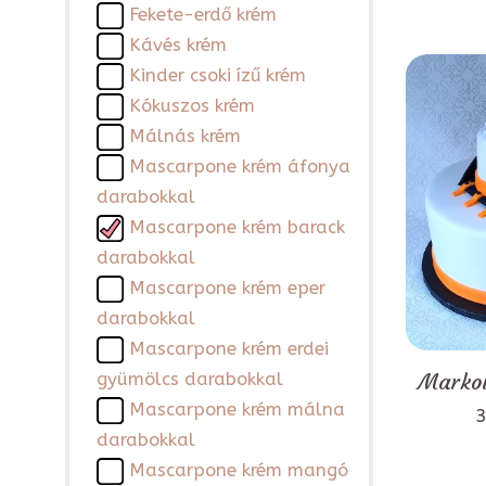
Fekete-erdő krém
Kávés krém
Kinder csoki ízű krém
Kókuszos krém
Málnás krém
Mascarpone krém áfonya
darabokkal
Mascarpone krém barack
darabokkal
Mascarpone krém eper
darabokkal
Mascarpone krém erdei
Markol
gyümölcs darabokkal
Mascarpone krém málna
3
darabokkal
Mascarpone krém mangó