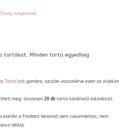
Torta csoportok
a tortákat. Minden torta egyedileg
 a
Torta ízek
gombra, azután visszatérve ezen az oldalon
intheti meg, összesen
29 db
torta található különböző
torta esetén a fondant bevonat nem cukormentes, nem
boz nélkül.