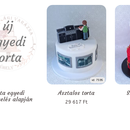
id: 7595
rta egyedi
Asztalos torta
S
zelés alapján
29 617 Ft