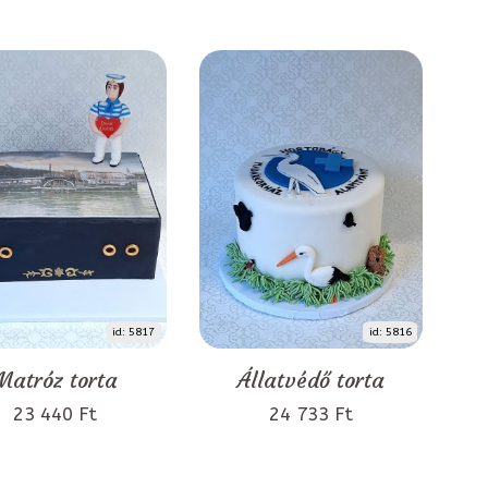
id: 5817
id: 5816
Matróz torta
Állatvédő torta
23 440 Ft
24 733 Ft