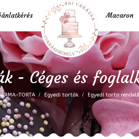
jánlatkérés
Macaron
ák - Céges és foglal
FORMA-TORTA
Egyedi torták
Egyedi torta rendel