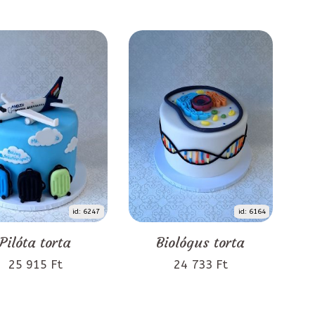
id: 6247
id: 6164
Pilóta torta
Biológus torta
25 915 Ft
24 733 Ft