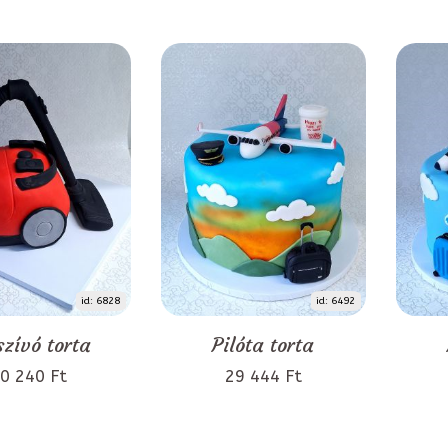
id: 6828
id: 6492
szívó torta
Pilóta torta
0 240 Ft
29 444 Ft