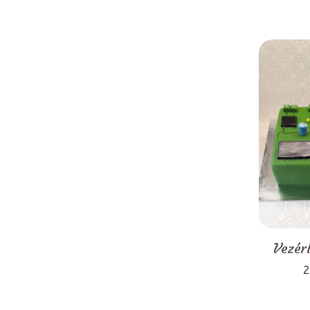
Vezér
2