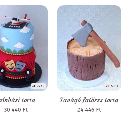
id: 7215
id: 6883
zínházi torta
Favágó fatörzs torta
30 440 Ft
24 446 Ft