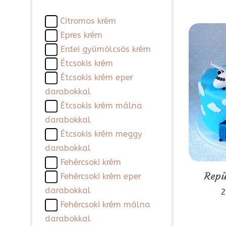
Citromos krém
Epres krém
Erdei gyümölcsös krém
Étcsokis krém
Étcsokis krém eper
darabokkal
Étcsokis krém málna
darabokkal
Étcsokis krém meggy
darabokkal
Fehércsoki krém
Repü
Fehércsoki krém eper
darabokkal
2
Fehércsoki krém málna
darabokkal