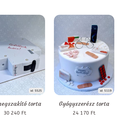
id: 5525
id: 5119
egszakító torta
Gyógyszerész torta
30 240 Ft
24 170 Ft