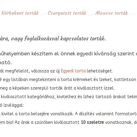
Körbekent torták
Csurgatott torták
Mousse torták
ra, vagy foglalkozással kapcsolatos torták.
űhelyemben készítem el önnek egyedi kívánság szerint 
ható.
ál megfelelőt, válassza az új
Egyedi torta
lehetőséget.
é egy listában megtekinteni a torta krémeket és ízeket, kattintson
meg a képeken szereplő torták árát a kiválasztott ízzel.
kiválasztott kategóriához, kivitelhez és ízhez tartozó árakat tek
 ízvilággal:
A kivitel a torta belsejére vonatkozik. A díszítés valamint forma
em bio! Az árak a szűrőben kiválasztott
10 szeletre
vonatkoznak, do