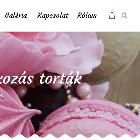
Galéria
Kapcsolat
Rólam
kozás torták
és