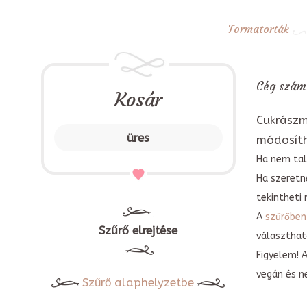
Formatorták
Cég számá
Kosár
Cukrászm
üres
módosít
Ha nem tal
Ha szeretn
tekintheti 
A
szűrőben
Szűrő elrejtése
választható
Figyelem! 
vegán és n
Szűrő alaphelyzetbe