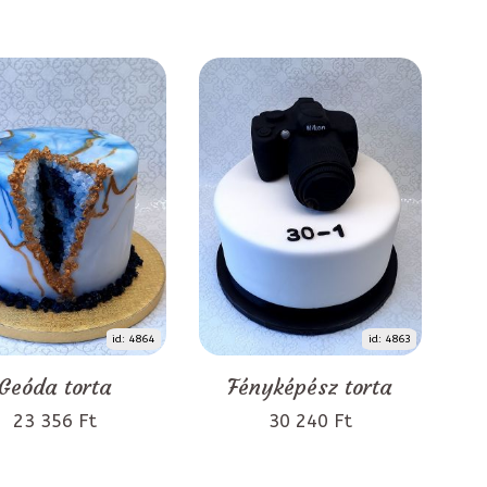
id: 4864
id: 4863
Geóda torta
Fényképész torta
23 356 Ft
30 240 Ft