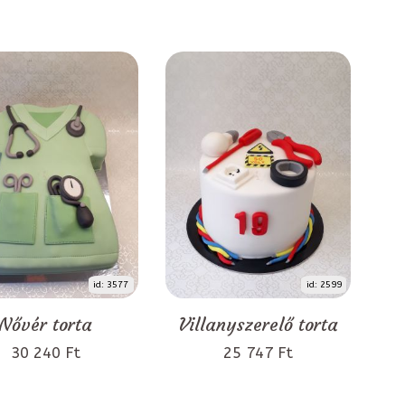
id: 3577
id: 2599
Nővér torta
Villanyszerelő torta
30 240 Ft
25 747 Ft