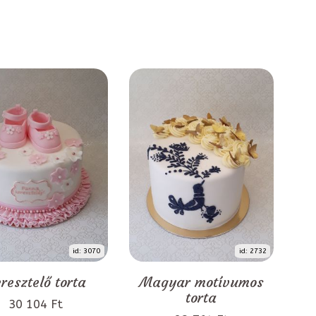
id: 3070
id: 2732
resztelő torta
Magyar motívumos
torta
30 104 Ft