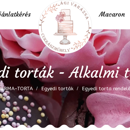
jánlatkérés
Macaron
i torták - Alkalmi 
FORMA-TORTA
Egyedi torták
Egyedi torta rendel