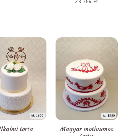
23 764 Ft
id: 1600
id: 1599
Alkalmi torta
Magyar motívumos
torta