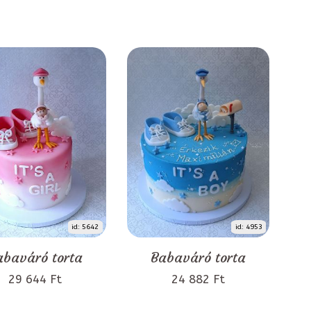
id: 5642
id: 4953
abaváró torta
Babaváró torta
29 644 Ft
24 882 Ft