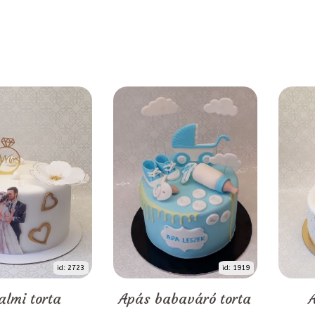
id: 2723
id: 1919
almi torta
Apás babaváró torta