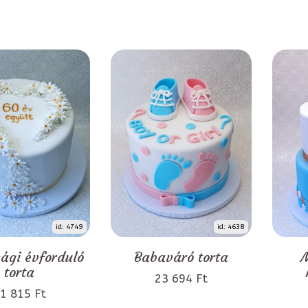
id: 4749
id: 4638
ági évforduló
Babaváró torta
M
torta
23 694 Ft
1 815 Ft