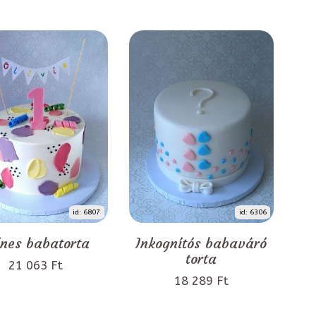
id: 6807
id: 6306
ínes babatorta
Inkognítós babaváró
torta
21 063 Ft
18 289 Ft