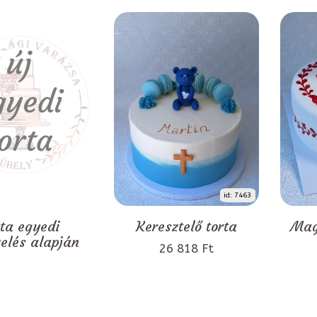
id: 7463
rta egyedi
Keresztelő torta
Mag
zelés alapján
26 818 Ft