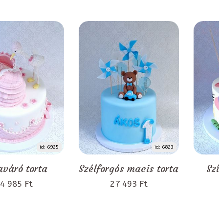
id: 6925
id: 6823
váró torta
Szélforgós macis torta
Sz
4 985 Ft
27 493 Ft