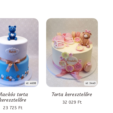
id: 4608
id: 3440
ackós torta
Torta keresztelőre
keresztelőre
32 029 Ft
23 725 Ft