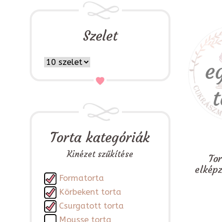
Szelet
Torta kategóriák
Kinézet szűkítése
To
elkép
Formatorta
Körbekent torta
Csurgatott torta
Mousse torta