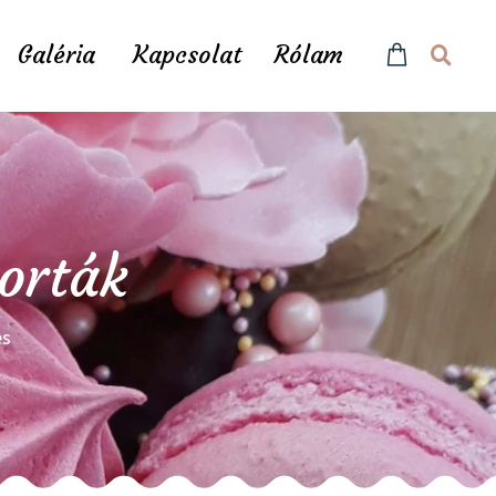
Galéria
Kapcsolat
Rólam
torták
és