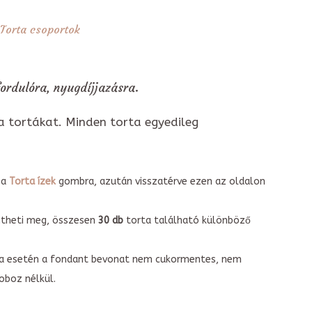
Torta csoportok
ordulóra, nyugdíjjazásra.
a tortákat. Minden torta egyedileg
 a
Torta ízek
gombra, azután visszatérve ezen az oldalon
intheti meg, összesen
30 db
torta található különböző
torta esetén a fondant bevonat nem cukormentes, nem
boz nélkül.