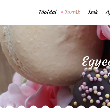
Főoldal
Torták
Ízek
A
Egyed