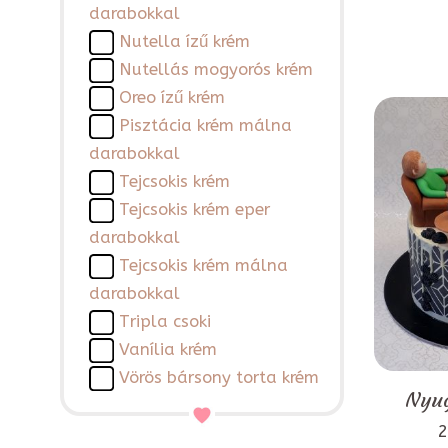
darabokkal
Nutella ízű krém
Nutellás mogyorós krém
Oreo ízű krém
Pisztácia krém málna
darabokkal
Tejcsokis krém
Tejcsokis krém eper
darabokkal
Tejcsokis krém málna
darabokkal
Tripla csoki
Vanília krém
Vörös bársony torta krém
Nyug
2