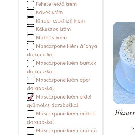
Fekete-erdő krém
Kávés krém
Kinder csoki ízű krém
Kókuszos krém
Málnás krém
Mascarpone krém áfonya
darabokkal
Mascarpone krém barack
darabokkal
Mascarpone krém eper
darabokkal
Mascarpone krém erdei
gyümölcs darabokkal
Házass
Mascarpone krém málna
darabokkal
2
Mascarpone krém mangó