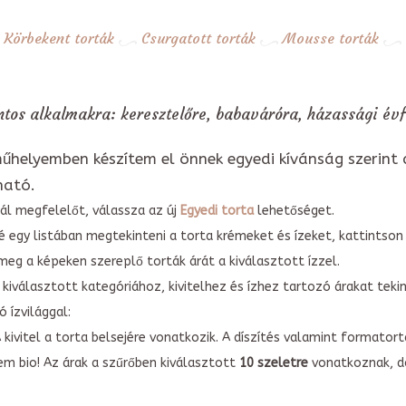
Körbekent torták
Csurgatott torták
Mousse torták
ntos alkalmakra: keresztelőre, babaváróra, házassági évf
űhelyemben készítem el önnek egyedi kívánság szerint 
ható.
ál megfelelőt, válassza az új
Egyedi torta
lehetőséget.
é egy listában megtekinteni a torta krémeket és ízeket, kattintson
meg a képeken szereplő torták árát a kiválasztott ízzel.
kiválasztott kategóriához, kivitelhez és ízhez tartozó árakat tek
 ízvilággal:
A kivitel a torta belsejére vonatkozik. A díszítés valamint forma
em bio! Az árak a szűrőben kiválasztott
10 szeletre
vonatkoznak, do