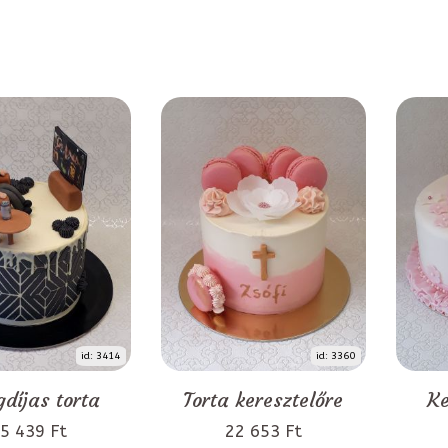
id: 3414
id: 3360
díjas torta
Torta keresztelőre
Ke
5 439 Ft
22 653 Ft