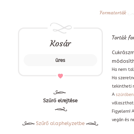
Formatorták
Torták fo
Kosár
Cukrászm
üres
módosít
Ha nem tal
Ha szeretn
tekintheti 
A
szűrőben
Szűrő elrejtése
választható
Figyelem! 
vegán és n
Szűrő alaphelyzetbe