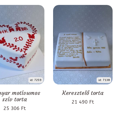
id: 7259
id: 7138
yar motívumos
Keresztelő torta
szív torta
21 490 Ft
25 306 Ft