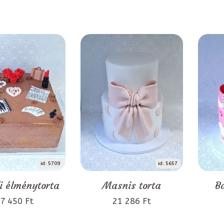
id: 5709
id: 5657
i élménytorta
Masnis torta
B
7 450 Ft
21 286 Ft