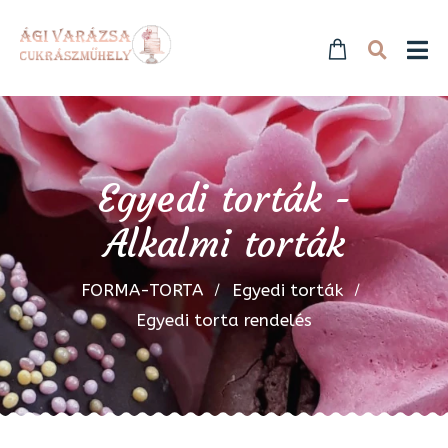
Egyedi torták -
Alkalmi torták
FORMA-TORTA
Egyedi torták
Egyedi torta rendelés