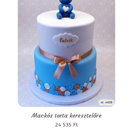
id: 4608
Mackós torta keresztelőre
24 535 Ft