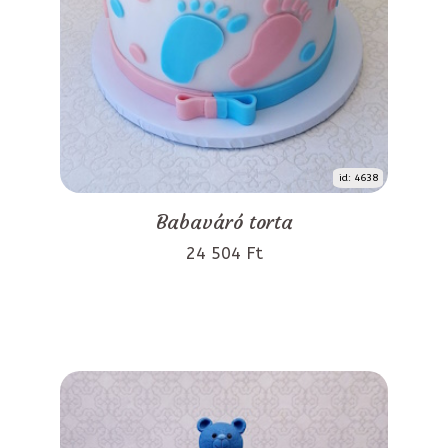
id: 4638
Babaváró torta
24 504 Ft