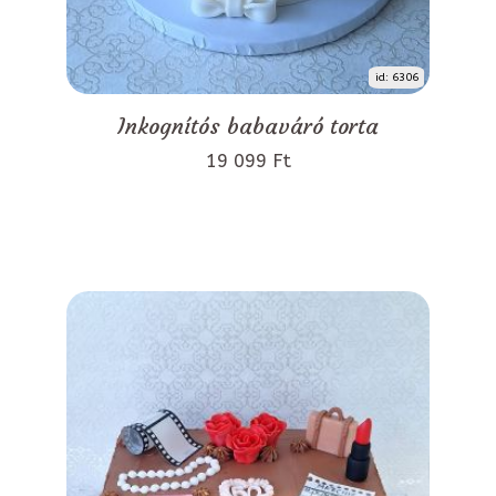
id: 6306
Inkognítós babaváró torta
19 099 Ft