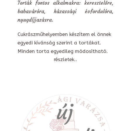
Torták fontos alkalmakra: keresztelőre,
babaváróra, házassági évfordulóra,
nyugdíjjazásra.
Cukrászműhelyemben készítem el önnek
egyedi kívánság szerint a tortákat.
Minden torta egyedileg módosítható.
részletek..