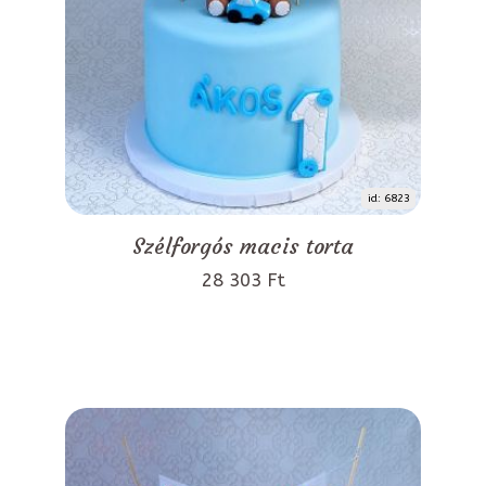
id: 6823
Szélforgós macis torta
28 303 Ft