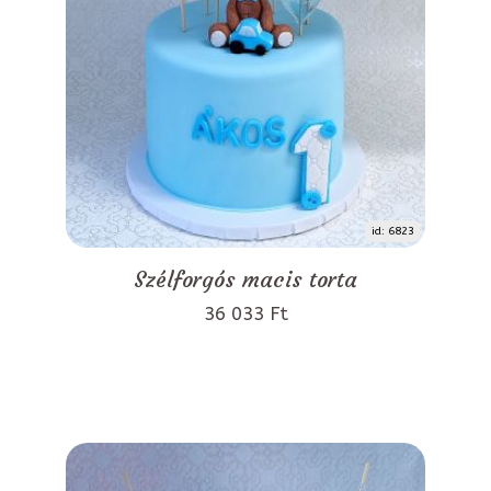
id: 6823
Szélforgós macis torta
36 033 Ft