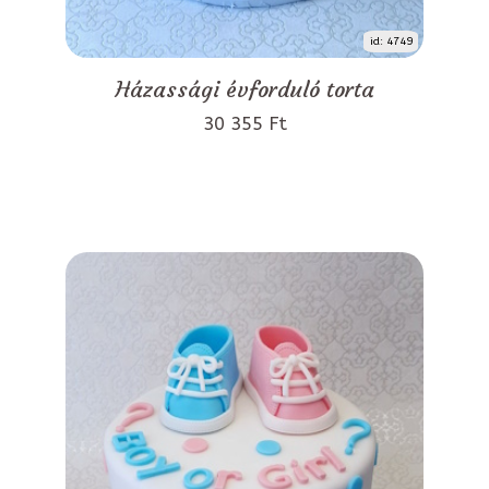
id: 4749
Házassági évforduló torta
30 355 Ft