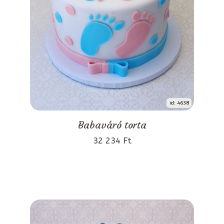
id: 4638
Babaváró torta
32 234 Ft