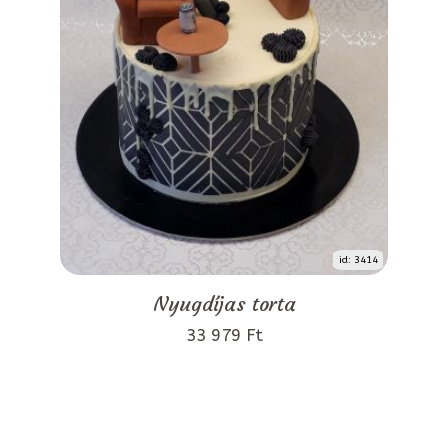
id: 3414
Nyugdíjas torta
33 979 Ft