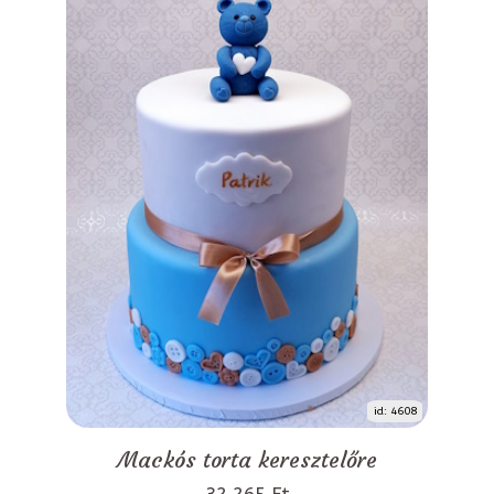
id: 4608
Mackós torta keresztelőre
32 265 Ft