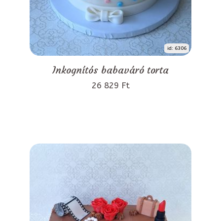
id: 6306
Inkognítós babaváró torta
26 829 Ft