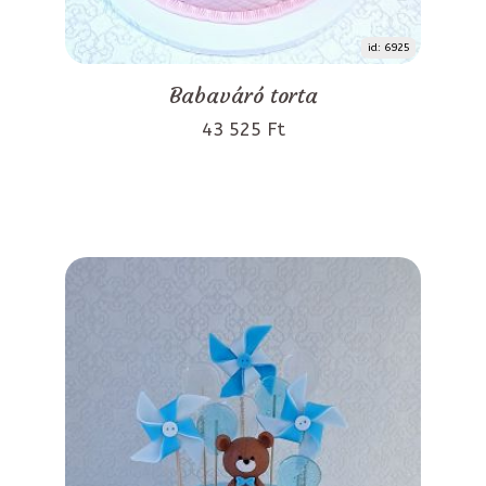
id: 6925
Babaváró torta
43 525 Ft