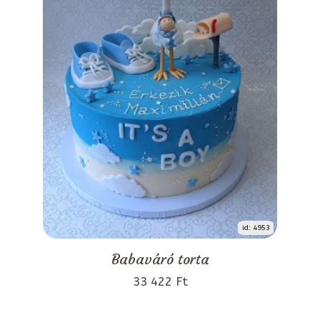
id: 4953
Babaváró torta
33 422 Ft