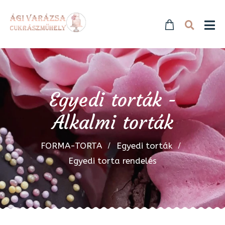
Egyedi torták -
Alkalmi torták
FORMA-TORTA
Egyedi torták
Egyedi torta rendelés