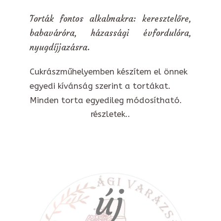
Torták fontos alkalmakra: keresztelőre,
babaváróra, házassági évfordulóra,
nyugdíjjazásra.
Cukrászműhelyemben készítem el önnek
egyedi kívánság szerint a tortákat.
Minden torta egyedileg módosítható.
részletek..