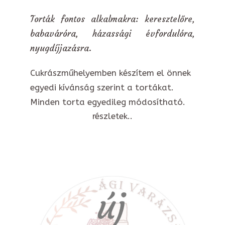
Torták fontos alkalmakra: keresztelőre,
babaváróra, házassági évfordulóra,
nyugdíjjazásra.
Cukrászműhelyemben készítem el önnek
egyedi kívánság szerint a tortákat.
Minden torta egyedileg módosítható.
részletek..