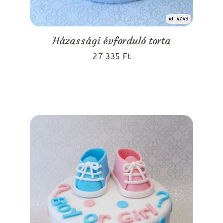
id: 4749
Házassági évforduló torta
27 335 Ft