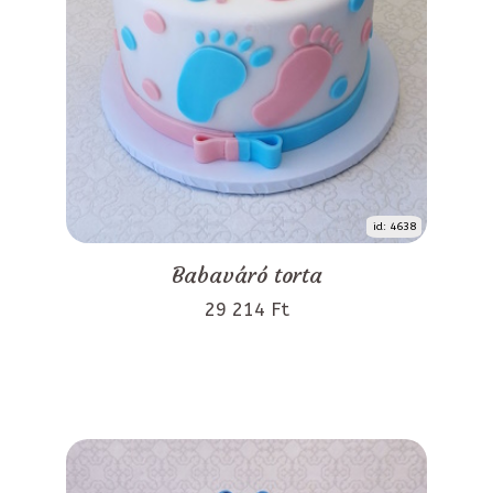
id: 4638
Babaváró torta
29 214 Ft