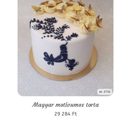
id: 2732
Magyar motívumos torta
29 284 Ft