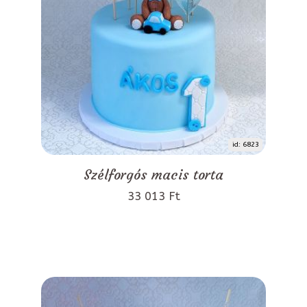
id: 6823
Szélforgós macis torta
33 013 Ft