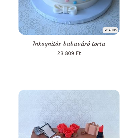
id: 6306
Inkognítós babaváró torta
23 809 Ft