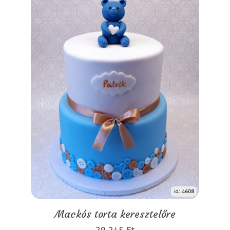
id: 4608
Mackós torta keresztelőre
29 245 Ft