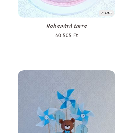
id: 6925
Babaváró torta
40 505 Ft