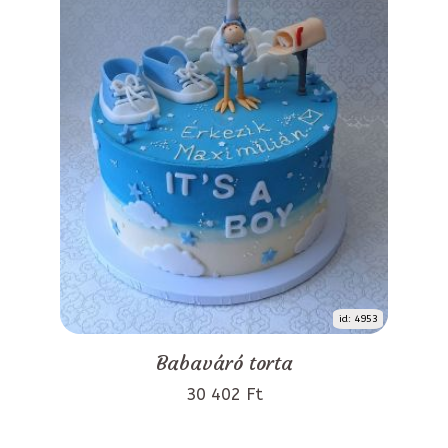
id: 4953
Babaváró torta
30 402 Ft