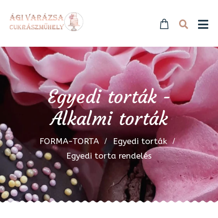
Egyedi torták -
Alkalmi torták
FORMA-TORTA
Egyedi torták
Egyedi torta rendelés