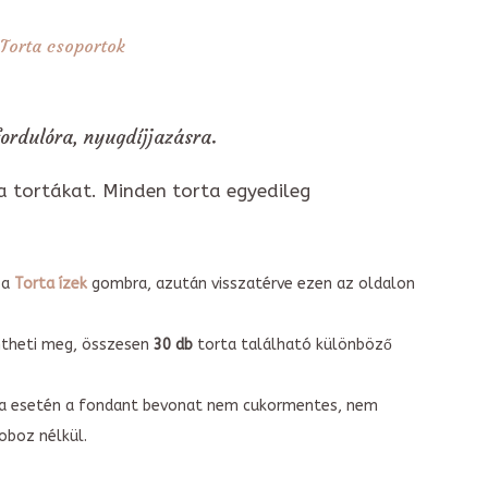
Torta csoportok
ordulóra, nyugdíjjazásra.
a tortákat. Minden torta egyedileg
 a
Torta ízek
gombra, azután visszatérve ezen az oldalon
intheti meg, összesen
30 db
torta található különböző
torta esetén a fondant bevonat nem cukormentes, nem
boz nélkül.