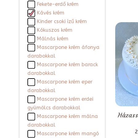
Fekete-erdő krém
Kávés krém
Kinder csoki ízű krém
Kókuszos krém
Málnás krém
Mascarpone krém áfonya
darabokkal
Mascarpone krém barack
darabokkal
Mascarpone krém eper
darabokkal
Mascarpone krém erdei
gyümölcs darabokkal
Házass
Mascarpone krém málna
darabokkal
2
Mascarpone krém mangó