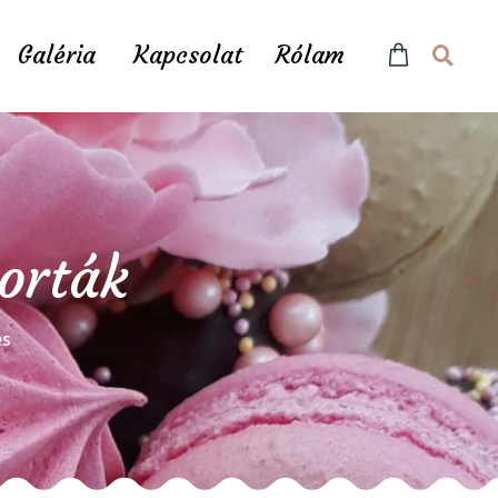
Galéria
Kapcsolat
Rólam
torták
és