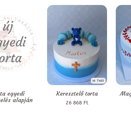
id: 7463
rta egyedi
Keresztelő torta
Mag
zelés alapján
26 868 Ft