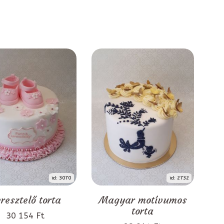
id: 3070
id: 2732
resztelő torta
Magyar motívumos
torta
30 154 Ft