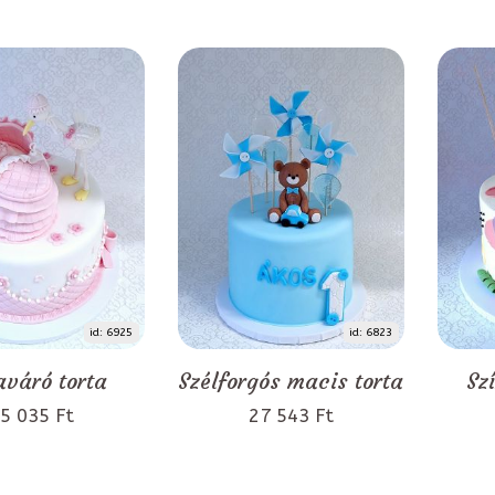
id: 6925
id: 6823
váró torta
Szélforgós macis torta
Sz
5 035 Ft
27 543 Ft