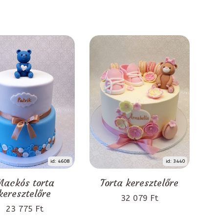
id: 4608
id: 3440
ackós torta
Torta keresztelőre
keresztelőre
32 079 Ft
23 775 Ft