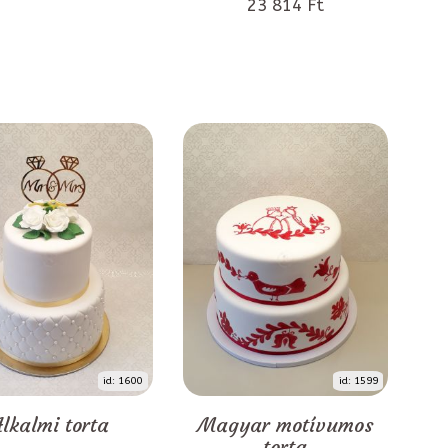
23 814 Ft
id: 1600
id: 1599
Alkalmi torta
Magyar motívumos
torta