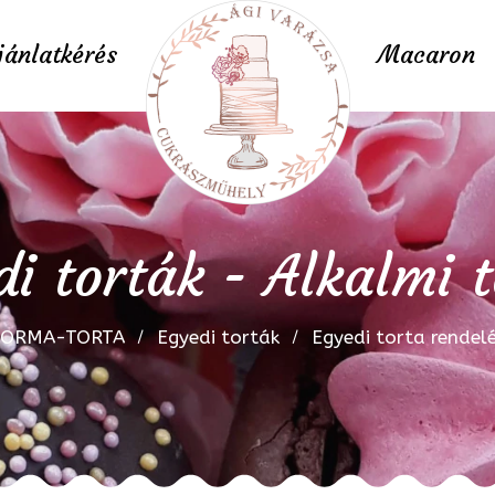
jánlatkérés
Macaron
i torták - Alkalmi 
FORMA-TORTA
Egyedi torták
Egyedi torta rendel