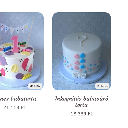
id: 6807
id: 6306
ínes babatorta
Inkognítós babaváró
torta
21 113 Ft
18 339 Ft