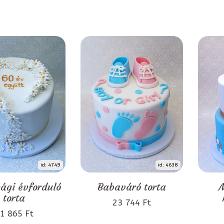
id: 4749
id: 4638
ági évforduló
Babaváró torta
M
torta
23 744 Ft
1 865 Ft