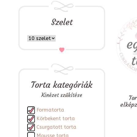
Szelet
Torta kategóriák
Kinézet szűkítése
To
elkép
Formatorta
Körbekent torta
Csurgatott torta
Mousse torta