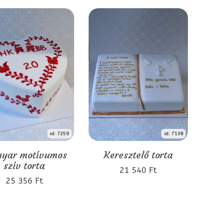
id: 7259
id: 7138
yar motívumos
Keresztelő torta
szív torta
21 540 Ft
25 356 Ft