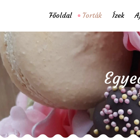
Főoldal
Torták
Ízek
A
Egyed