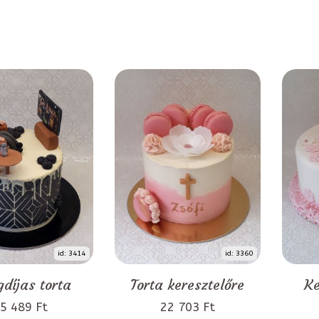
id: 3414
id: 3360
díjas torta
Torta keresztelőre
Ke
5 489 Ft
22 703 Ft