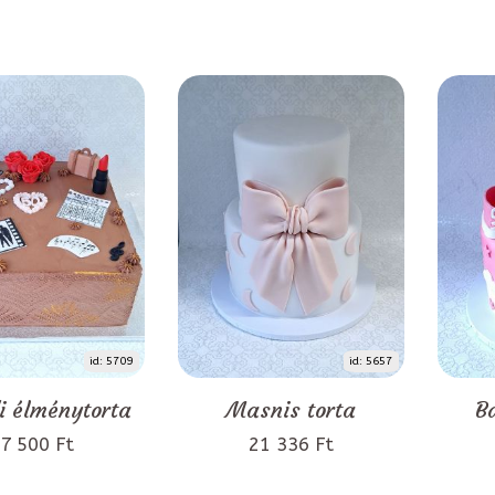
id: 5709
id: 5657
i élménytorta
Masnis torta
B
7 500 Ft
21 336 Ft