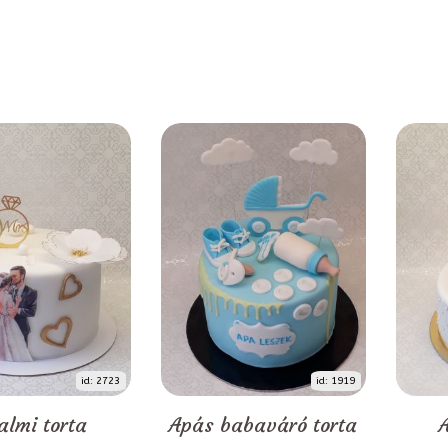
id: 2723
id: 1919
almi torta
Apás babaváró torta