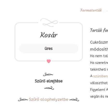
Formatorták
Torták fo
Kosár
Cukrászm
üres
módosít
Ha nem tal
Ha szeretn
tekintheti 
A
szűrőben
Szűrő elrejtése
választható
Figyelem! 
vegán és n
Szűrő alaphelyzetbe