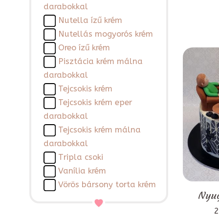
darabokkal
Nutella ízű krém
Nutellás mogyorós krém
Oreo ízű krém
Pisztácia krém málna
darabokkal
Tejcsokis krém
Tejcsokis krém eper
darabokkal
Tejcsokis krém málna
darabokkal
Tripla csoki
Vanília krém
Vörös bársony torta krém
Nyug
2