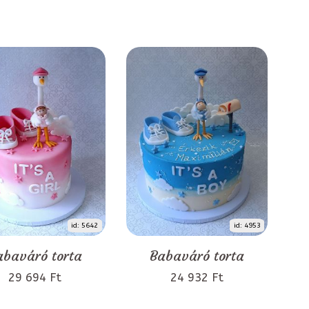
id: 5642
id: 4953
abaváró torta
Babaváró torta
29 694 Ft
24 932 Ft