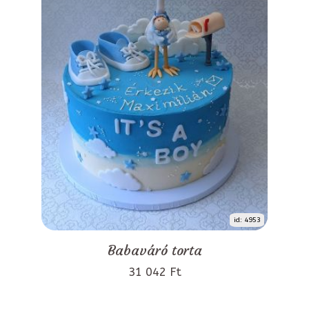
id: 4953
Babaváró torta
31 042 Ft