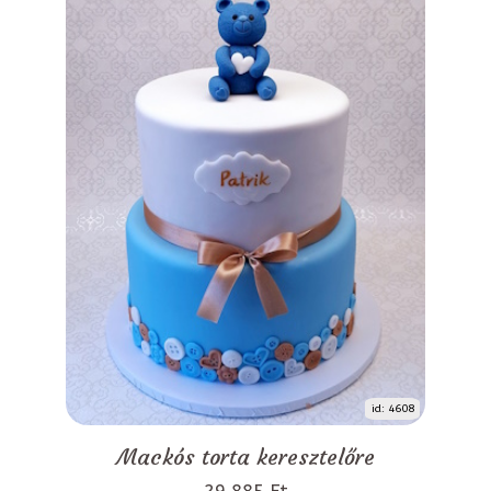
id: 4608
Mackós torta keresztelőre
29 885 Ft