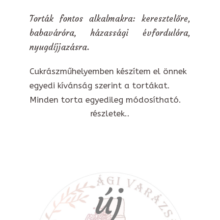
Torták fontos alkalmakra: keresztelőre,
babaváróra, házassági évfordulóra,
nyugdíjjazásra.
Cukrászműhelyemben készítem el önnek
egyedi kívánság szerint a tortákat.
Minden torta egyedileg módosítható.
részletek..