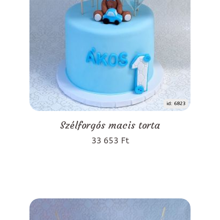
id: 6823
Szélforgós macis torta
33 653 Ft