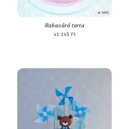
id: 6925
Babaváró torta
41 145 Ft