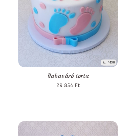
id: 4638
Babaváró torta
29 854 Ft