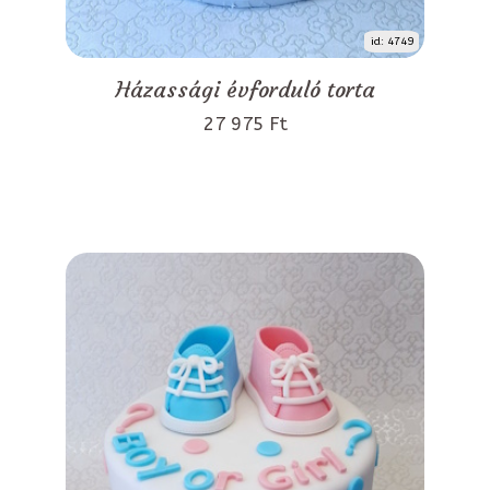
id: 4749
Házassági évforduló torta
27 975 Ft