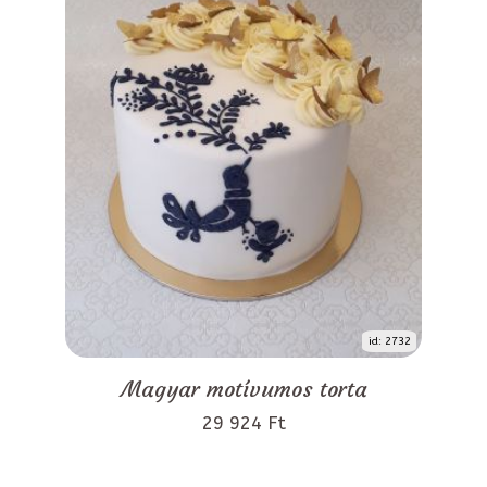
id: 2732
Magyar motívumos torta
29 924 Ft