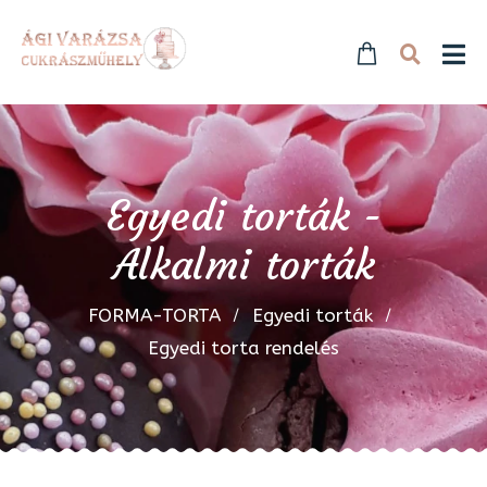
Egyedi torták -
Alkalmi torták
FORMA-TORTA
Egyedi torták
Egyedi torta rendelés