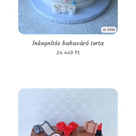
id: 6306
Inkognítós babaváró torta
24 449 Ft