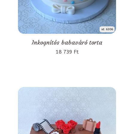
id: 6306
Inkognítós babaváró torta
18 739 Ft