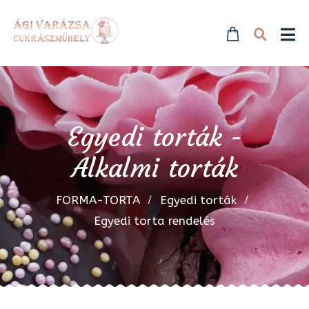
Egyedi torták -
Alkalmi torták
FORMA-TORTA
Egyedi torták
Egyedi torta rendelés