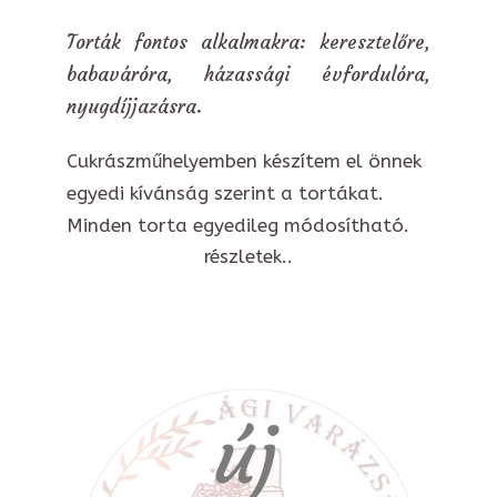
Torták fontos alkalmakra: keresztelőre,
babaváróra, házassági évfordulóra,
nyugdíjjazásra.
Cukrászműhelyemben készítem el önnek
egyedi kívánság szerint a tortákat.
Minden torta egyedileg módosítható.
részletek..