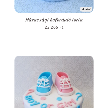
id: 4749
Házassági évforduló torta
22 265 Ft