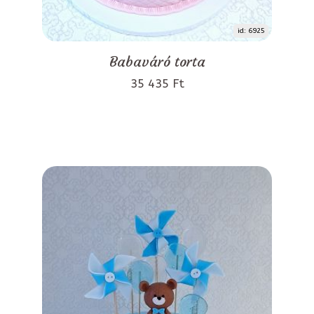
id: 6925
Babaváró torta
35 435 Ft