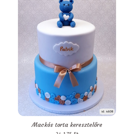
id: 4608
Mackós torta keresztelőre
24 175 Ft