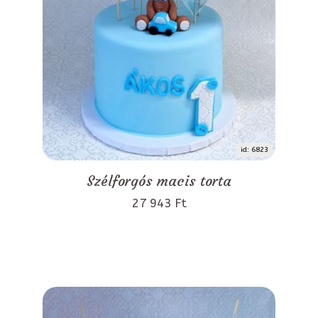
id: 6823
Szélforgós macis torta
27 943 Ft