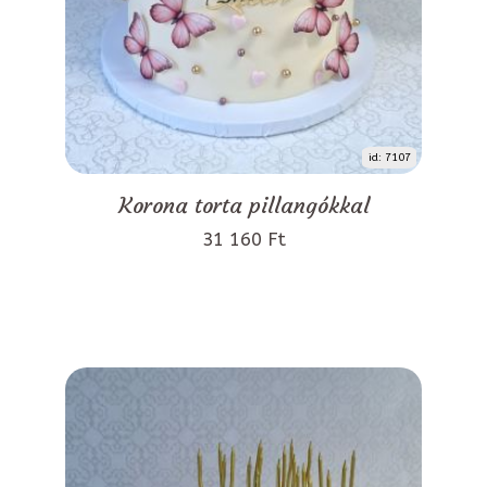
id: 7107
Korona torta pillangókkal
31 160 Ft