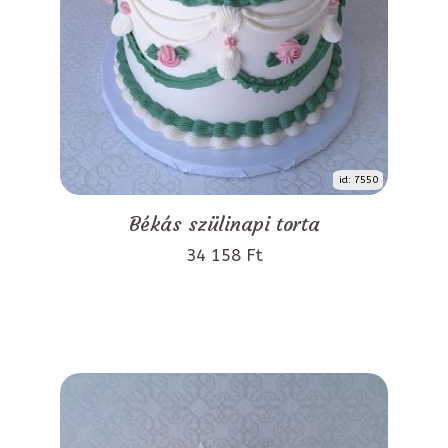
id: 7550
Békás szülinapi torta
34 158 Ft