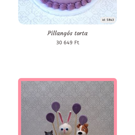
id: 5843
Pillangós torta
30 649 Ft