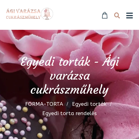
Egyedi torták - Ági
varázsa
cukrászműhely
FORMA-TORTA
Egyedi torták
Egyedi torta rendelés