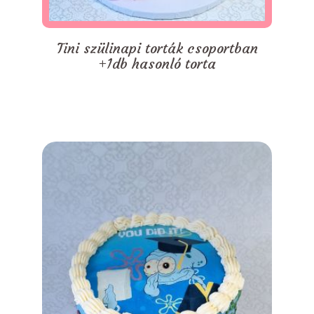
Tini szülinapi torták csoportban
+1db hasonló torta