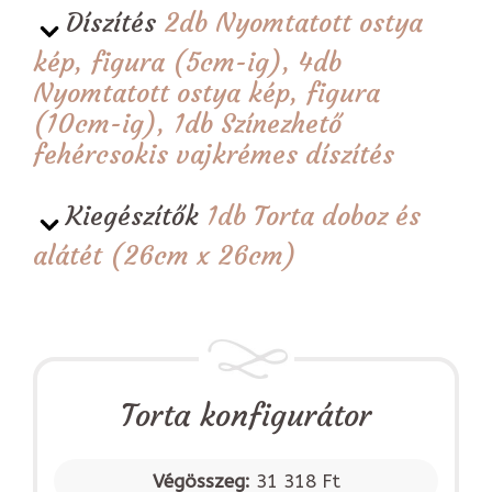
Díszítés
2db Nyomtatott ostya
kép, figura (5cm-ig), 4db
Nyomtatott ostya kép, figura
(10cm-ig), 1db Színezhető
fehércsokis vajkrémes díszítés
Kiegészítők
1db Torta doboz és
alátét (26cm x 26cm)
Torta konfigurátor
Végösszeg:
31 318 Ft