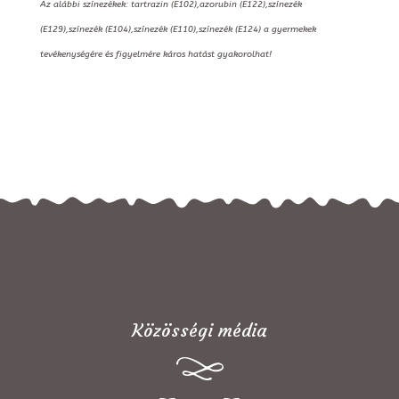
Az alábbi színezékek: tartrazin (E102),azorubin (E122),színezék
(E129),színezék (E104),színezék (E110),színezék (E124) a gyermekek
tevékenységére és figyelmére káros hatást gyakorolhat!
Közösségi média