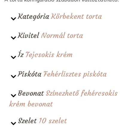
Kategória
Körbekent torta
Kivitel
Normál torta
Íz
Tejcsokis krém
Piskóta
Fehérlisztes piskóta
Bevonat
Színezhető fehércsokis
krém bevonat
Szelet
10 szelet