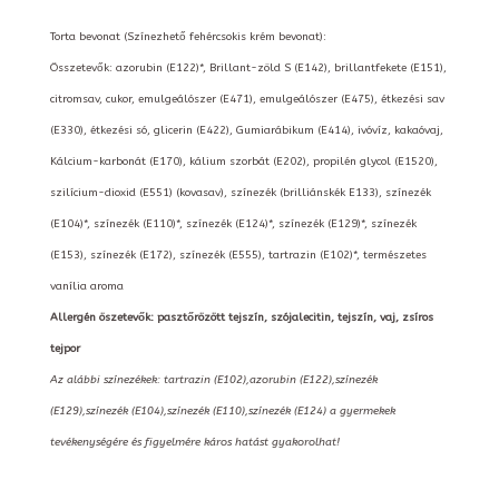
Torta bevonat (Színezhető fehércsokis krém bevonat):
Összetevők: azorubin (E122)*, Brillant-zöld S (E142), brillantfekete (E151),
citromsav, cukor, emulgeálószer (E471), emulgeálószer (E475), étkezési sav
(E330), étkezési só, glicerin (E422), Gumiarábikum (E414), ivóvíz, kakaóvaj,
Kálcium-karbonát (E170), kálium szorbát (E202), propilén glycol (E1520),
szilícium-dioxid (E551) (kovasav), színezék (brilliánskék E133), színezék
(E104)*, színezék (E110)*, színezék (E124)*, színezék (E129)*, színezék
(E153), színezék (E172), színezék (E555), tartrazin (E102)*, természetes
vanília aroma
Allergén öszetevők: pasztőrözött tejszín, szójalecitin, tejszín, vaj, zsíros
tejpor
Az alábbi színezékek: tartrazin (E102),azorubin (E122),színezék
(E129),színezék (E104),színezék (E110),színezék (E124) a gyermekek
tevékenységére és figyelmére káros hatást gyakorolhat!