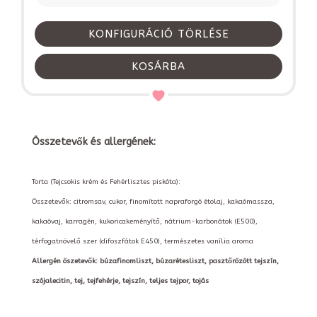
KONFIGURÁCIÓ TÖRLÉSE
KOSÁRBA
Összetevők és allergének:
Torta (Tejcsokis krém és Fehérlisztes piskóta):
Összetevők: citromsav, cukor, finomított napraforgó étolaj, kakaómassza,
kakaóvaj, karragén, kukoricakeményítő, nátrium-karbonátok (E500),
térfogatnövelő szer (difoszfátok E450), természetes vanília aroma
Allergén öszetevők: búzafinomliszt, búzarétesliszt, pasztőrözött tejszín,
szójalecitin, tej, tejfehérje, tejszín, teljes tejpor, tojás