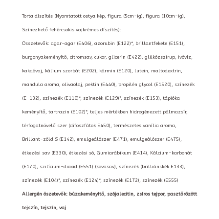
Torta díszítés (Nyomtatott ostya kép, figura (5cm-ig), figura (10cm-ig),
Színezhető fehércsokis vajkrémes díszítés):
Összetevők: agar-agar (E406), azorubin (E122)*, brillantfekete (E151),
burgonyakeményítő, citromsav, cukor, glicerin (E422), glükózszirup, ivóvíz,
kakaóvaj, kálium szorbát (E202), kármin (E120), lutein, maltodextrin,
mandula aroma, olivaolaj, pektin (E440), propilén glycol (E1520), színezék
(E-132), színezék (E110)*, színezék (E129)*, színezék (E153), tápióka
keményítő, tartrazin (E102)*, teljes mértékben hidrogénezett pálmazsír,
térfogatnövelő szer (difoszfátok E450), természetes vanília aroma,
Brillant-zöld S (E142), emulgeálószer (E471), emulgeálószer (E475),
étkezési sav (E330), étkezési só, Gumiarábikum (E414), Kálcium-karbonát
(E170), szilícium-dioxid (E551) (kovasav), színezék (brilliánskék E133),
színezék (E104)*, színezék (E124)*, színezék (E172), színezék (E555)
Allergén öszetevők: búzakeményítő, szójalecitin, zsíros tejpor, pasztőrözött
tejszín, tejszín, vaj