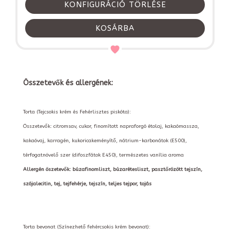
KONFIGURÁCIÓ TÖRLÉSE
KOSÁRBA
Összetevők és allergének:
Torta (Tejcsokis krém és Fehérlisztes piskóta):
Összetevők: citromsav, cukor, finomított napraforgó étolaj, kakaómassza,
kakaóvaj, karragén, kukoricakeményítő, nátrium-karbonátok (E500),
térfogatnövelő szer (difoszfátok E450), természetes vanília aroma
Allergén öszetevők: búzafinomliszt, búzarétesliszt, pasztőrözött tejszín,
szójalecitin, tej, tejfehérje, tejszín, teljes tejpor, tojás
Torta bevonat (Színezhető fehércsokis krém bevonat):