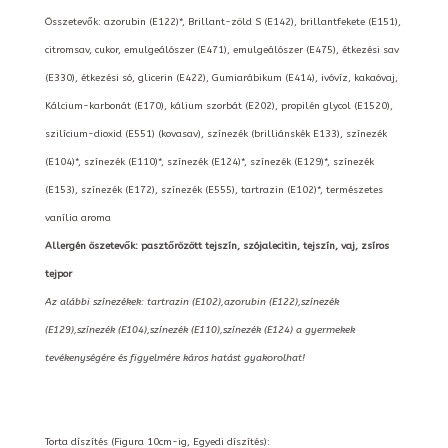
Összetevők: azorubin (E122)*, Brillant-zöld S (E142), brillantfekete (E151),
citromsav, cukor, emulgeálószer (E471), emulgeálószer (E475), étkezési sav
(E330), étkezési só, glicerin (E422), Gumiarábikum (E414), ivóvíz, kakaóvaj,
Kálcium-karbonát (E170), kálium szorbát (E202), propilén glycol (E1520),
szilícium-dioxid (E551) (kovasav), színezék (brilliánskék E133), színezék
(E104)*, színezék (E110)*, színezék (E124)*, színezék (E129)*, színezék
(E153), színezék (E172), színezék (E555), tartrazin (E102)*, természetes
vanília aroma
Allergén öszetevők: pasztőrözött tejszín, szójalecitin, tejszín, vaj, zsíros
tejpor
Az alábbi színezékek: tartrazin (E102),azorubin (E122),színezék
(E129),színezék (E104),színezék (E110),színezék (E124) a gyermekek
tevékenységére és figyelmére káros hatást gyakorolhat!
Torta díszítés (Figura 10cm-ig, Egyedi díszítés):