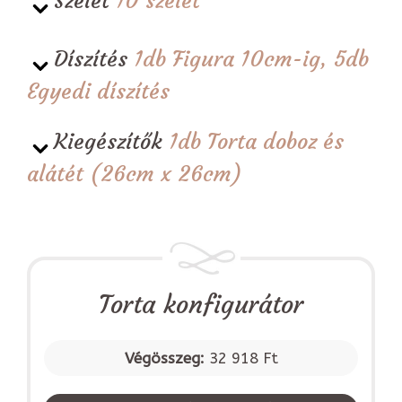
Szelet
10 szelet
Díszítés
1db Figura 10cm-ig, 5db
Egyedi díszítés
Kiegészítők
1db Torta doboz és
alátét (26cm x 26cm)
Torta konfigurátor
Végösszeg:
32 918 Ft