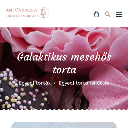
Galaktikus mesehős
torta
Egyedi torták
Egyedi torta rendelés