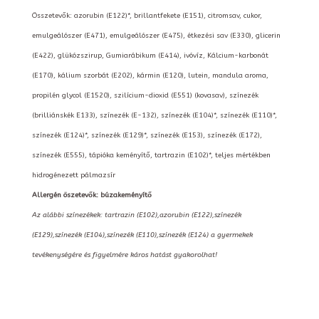
Összetevők: azorubin (E122)*, brillantfekete (E151), citromsav, cukor,
emulgeálószer (E471), emulgeálószer (E475), étkezési sav (E330), glicerin
(E422), glükózszirup, Gumiarábikum (E414), ivóvíz, Kálcium-karbonát
(E170), kálium szorbát (E202), kármin (E120), lutein, mandula aroma,
propilén glycol (E1520), szilícium-dioxid (E551) (kovasav), színezék
(brilliánskék E133), színezék (E-132), színezék (E104)*, színezék (E110)*,
színezék (E124)*, színezék (E129)*, színezék (E153), színezék (E172),
színezék (E555), tápióka keményítő, tartrazin (E102)*, teljes mértékben
hidrogénezett pálmazsír
Allergén öszetevők: búzakeményítő
Az alábbi színezékek: tartrazin (E102),azorubin (E122),színezék
(E129),színezék (E104),színezék (E110),színezék (E124) a gyermekek
tevékenységére és figyelmére káros hatást gyakorolhat!