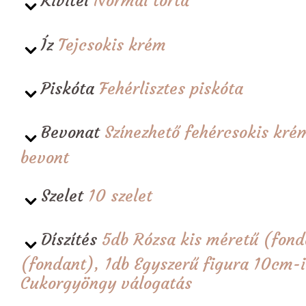
Kivitel
Normál torta
Íz
Tejcsokis krém
Piskóta
Fehérlisztes piskóta
Bevonat
Színezhető fehércsokis krém
bevont
Szelet
10 szelet
Díszítés
5db Rózsa kis méretű (fond
(fondant), 1db Egyszerű figura 10cm-
Cukorgyöngy válogatás