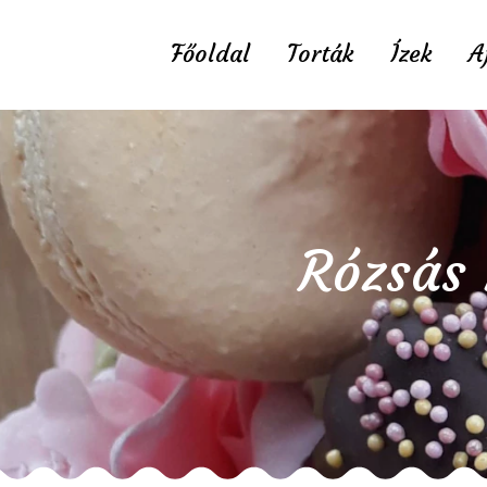
Főoldal
Torták
Ízek
A
Rózsás 