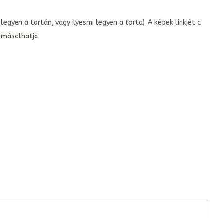
legyen a tortán, vagy ilyesmi legyen a torta). A képek linkjét a
emásolhatja