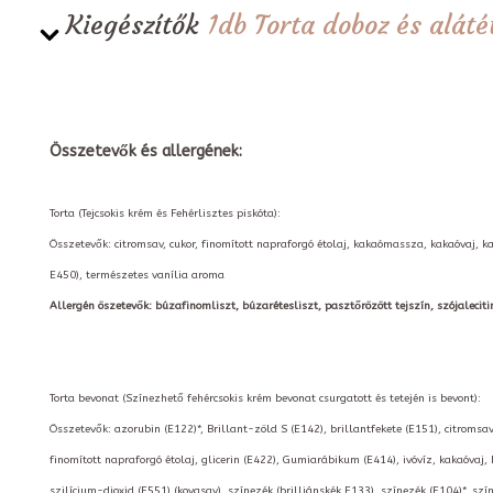
Kiegészítők
1db Torta doboz és alá
Összetevők és allergének:
Torta (Tejcsokis krém és Fehérlisztes piskóta):
Összetevők: citromsav, cukor, finomított napraforgó étolaj, kakaómassza, kakaóvaj, k
E450), természetes vanília aroma
Allergén öszetevők: búzafinomliszt, búzarétesliszt, pasztőrözött tejszín, szójalecitin, t
Torta bevonat (Színezhető fehércsokis krém bevonat csurgatott és tetején is bevont):
Összetevők: azorubin (E122)*, Brillant-zöld S (E142), brillantfekete (E151), citromsav
finomított napraforgó étolaj, glicerin (E422), Gumiarábikum (E414), ivóvíz, kakaóvaj,
szilícium-dioxid (E551) (kovasav), színezék (brilliánskék E133), színezék (E104)*, szí