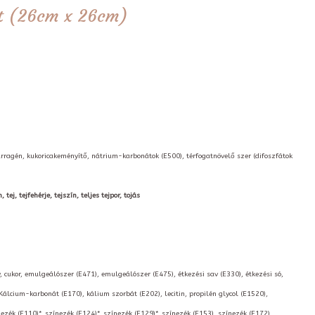
tét (26cm x 26cm)
arragén, kukoricakeményítő, nátrium-karbonátok (E500), térfogatnövelő szer (difoszfátok
ej, tejfehérje, tejszín, teljes tejpor, tojás
, cukor, emulgeálószer (E471), emulgeálószer (E475), étkezési sav (E330), étkezési só,
 Kálcium-karbonát (E170), kálium szorbát (E202), lecitin, propilén glycol (E1520),
nezék (E110)*, színezék (E124)*, színezék (E129)*, színezék (E153), színezék (E172),