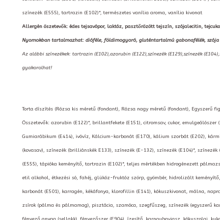
színezék (E555), tartrazin (E102)*, természetes vanília aroma, vanília kivonat
Allergén öszetevők: édes tejsavópor, laktóz, pasztőrözött tejszín, szójalecitin, tejcukor,
Nyomokban tartalmazhat: dióféle, földimogyoró, gluténtartalmú gabonafélék, szója
Az alábbi színezékek: tartrazin (E102),azorubin (E122),színezék (E129),színezék (E104)
gyakorolhat!
Torta díszítés (Rózsa kis méretű (fondant), Rózsa nagy méretű (fondant), Egyszerű f
Összetevők: azorubin (E122)*, brillantfekete (E151), citromsav, cukor, emulgeálószer 
Gumiarábikum (E414), ivóvíz, Kálcium-karbonát (E170), kálium szorbát (E202), kármin
(kovasav), színezék (brilliánskék E133), színezék (E-132), színezék (E104)*, színezék 
(E555), tápióka keményítő, tartrazin (E102)*, teljes mértékben hidrogénezett pálmazsír,
etil alkohol, étkezési só, fahéj, glükóz-fruktóz szörp, gyömbér, hidrolizált keményí
karbonát (E501), karragén, kékáfonya, klorofillin (E141), kókuszkivonat, málna, napr
zsírok (pálma és pálmamag), pisztácia, szamóca, szegfűszeg, színezék (egyszerű kar
fényező anyag (sellakk), fényezőszer (E904), ízesítő, karnaubaviasz, kókuszolaj, k