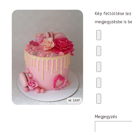
Kép feltöltése (ez 
megjegyzésbe is b
id: 1207
Megjegyzés