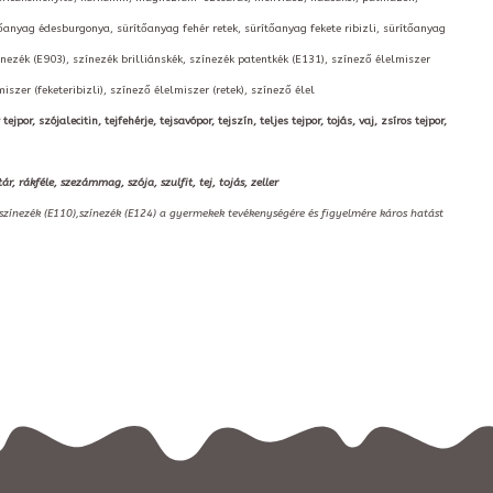
ítőanyag édesburgonya, sürítőanyag fehér retek, sürítőanyag fekete ribizli, sürítőanyag
ínezék (E903), színezék brilliánskék, színezék patentkék (E131), színező élelmiszer
szer (feketeribizli), színező élelmiszer (retek), színező élel
r, szójalecitin, tejfehérje, tejsavópor, tejszín, teljes tejpor, tojás, vaj, zsíros tejpor,
rákféle, szezámmag, szója, szulfit, tej, tojás, zeller
,színezék (E110),színezék (E124) a gyermekek tevékenységére és figyelmére káros hatást