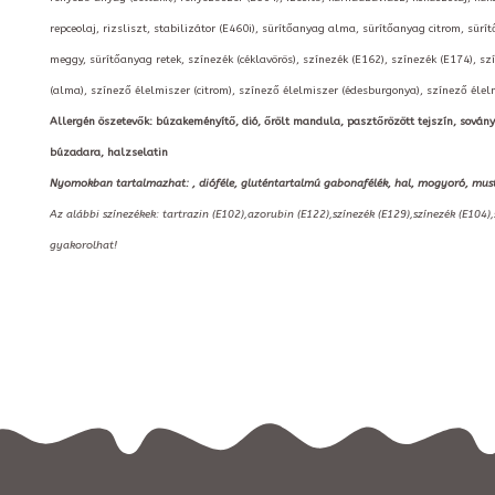
repceolaj, rizsliszt, stabilizátor (E460i), sürítőanyag alma, sürítőanyag citrom, sür
meggy, sürítőanyag retek, színezék (céklavörös), színezék (E162), színezék (E174), sz
(alma), színező élelmiszer (citrom), színező élelmiszer (édesburgonya), színező élelmi
Allergén öszetevők: búzakeményítő, dió, őrölt mandula, pasztőrözött tejszín, sovány tejpo
búzadara, halzselatin
Nyomokban tartalmazhat: , dióféle, gluténtartalmú gabonafélék, hal, mogyoró, mustár, 
Az alábbi színezékek: tartrazin (E102),azorubin (E122),színezék (E129),színezék (E104)
gyakorolhat!