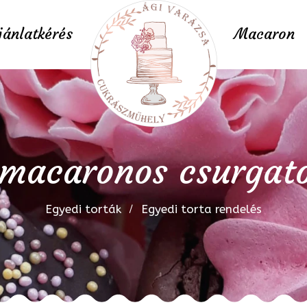
jánlatkérés
Macaron
macaronos csurgato
Egyedi torták
Egyedi torta rendelés