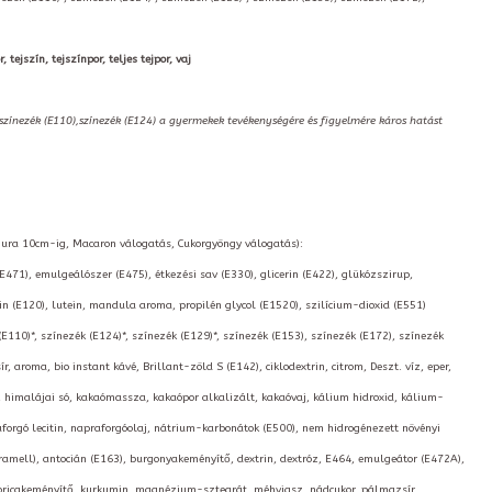
 tejszín, tejszínpor, teljes tejpor, vaj
,színezék (E110),színezék (E124) a gyermekek tevékenységére és figyelmére káros hatást
igura 10cm-ig, Macaron válogatás, Cukorgyöngy válogatás):
(E471), emulgeálószer (E475), étkezési sav (E330), glicerin (E422), glükózszirup,
 (E120), lutein, mandula aroma, propilén glycol (E1520), szilícium-dioxid (E551)
(E110)*, színezék (E124)*, színezék (E129)*, színezék (E153), színezék (E172), színezék
 aroma, bio instant kávé, Brillant-zöld S (E142), ciklodextrin, citrom, Deszt. víz, eper,
tő, himalájai só, kakaómassza, kakaópor alkalizált, kakaóvaj, kálium hidroxid, kálium-
aforgó lecitin, napraforgóolaj, nátrium-karbonátok (E500), nem hidrogénezett növényi
amell), antocián (E163), burgonyakeményítő, dextrin, dextróz, E464, emulgeátor (E472A),
ukoricakeményítő, kurkumin, magnézium-sztearát, méhviasz, nádcukor, pálmazsír,