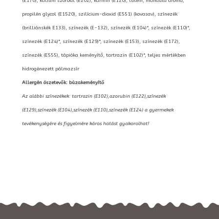
(E170), kálium szorbát (E202), kármin (E120), lutein, mandula aroma,
propilén glycol (E1520), szilícium-dioxid (E551) (kovasav), színezék
(brilliánskék E133), színezék (E-132), színezék (E104)*, színezék (E110)*,
színezék (E124)*, színezék (E129)*, színezék (E153), színezék (E172),
színezék (E555), tápióka keményítő, tartrazin (E102)*, teljes mértékben
hidrogénezett pálmazsír
Allergén öszetevők: búzakeményítő
Az alábbi színezékek: tartrazin (E102),azorubin (E122),színezék
(E129),színezék (E104),színezék (E110),színezék (E124) a gyermekek
tevékenységére és figyelmére káros hatást gyakorolhat!