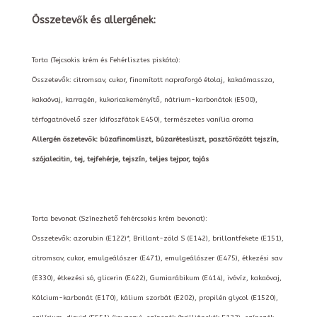
Összetevők és allergének:
Torta (Tejcsokis krém és Fehérlisztes piskóta):
Összetevők: citromsav, cukor, finomított napraforgó étolaj, kakaómassza,
kakaóvaj, karragén, kukoricakeményítő, nátrium-karbonátok (E500),
térfogatnövelő szer (difoszfátok E450), természetes vanília aroma
Allergén öszetevők: búzafinomliszt, búzarétesliszt, pasztőrözött tejszín,
szójalecitin, tej, tejfehérje, tejszín, teljes tejpor, tojás
Torta bevonat (Színezhető fehércsokis krém bevonat):
Összetevők: azorubin (E122)*, Brillant-zöld S (E142), brillantfekete (E151),
citromsav, cukor, emulgeálószer (E471), emulgeálószer (E475), étkezési sav
(E330), étkezési só, glicerin (E422), Gumiarábikum (E414), ivóvíz, kakaóvaj,
Kálcium-karbonát (E170), kálium szorbát (E202), propilén glycol (E1520),