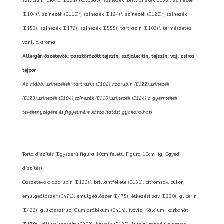
szilícium-dioxid (E551) (kovasav), színezék (brilliánskék E133), színezék
(E104)*, színezék (E110)*, színezék (E124)*, színezék (E129)*, színezék
(E153), színezék (E172), színezék (E555), tartrazin (E102)*, természetes
vanília aroma
Allergén öszetevők: pasztőrözött tejszín, szójalecitin, tejszín, vaj, zsíros
tejpor
Az alábbi színezékek: tartrazin (E102),azorubin (E122),színezék
(E129),színezék (E104),színezék (E110),színezék (E124) a gyermekek
tevékenységére és figyelmére káros hatást gyakorolhat!
Torta díszítés (Egyszerű figura 10cm felett, Figura 10cm-ig, Egyedi
díszítés):
Összetevők: azorubin (E122)*, brillantfekete (E151), citromsav, cukor,
emulgeálószer (E471), emulgeálószer (E475), étkezési sav (E330), glicerin
(E422), glükózszirup, Gumiarábikum (E414), ivóvíz, Kálcium-karbonát