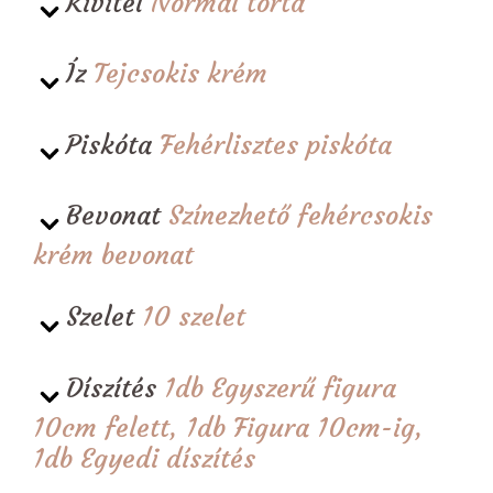
Kivitel
Normál torta
Íz
Tejcsokis krém
Piskóta
Fehérlisztes piskóta
Bevonat
Színezhető fehércsokis
krém bevonat
Szelet
10 szelet
Díszítés
1db Egyszerű figura
10cm felett, 1db Figura 10cm-ig,
1db Egyedi díszítés