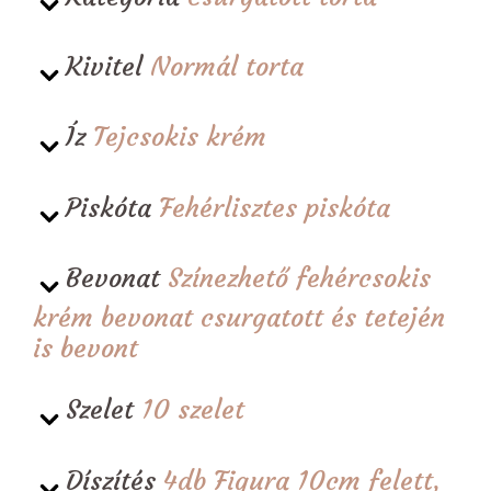
Kivitel
Normál torta
Íz
Tejcsokis krém
Piskóta
Fehérlisztes piskóta
Bevonat
Színezhető fehércsokis
krém bevonat csurgatott és tetején
is bevont
Szelet
10 szelet
Díszítés
4db Figura 10cm felett,