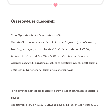
Összetevők és allergének:
Torta (Tejcsokis krém és Fehérlisztes piskóta):
Összetevők: citromsav, cukor, finomított napraforgó étolaj, kakaómassza,
kakaóvaj, karragén, kukoricakeményítő, nátrium-karbonátok (E500),
térfogatnövelő szer (difoszfátok E450), természetes vanília aroma
Allergén öszetevők: búzafinomliszt, búzarétesliszt, pasztőrözött tejszín,
szójalecitin, tej, tejfehérje, tejszín, teljes tejpor, tojás
Torta bevonat (Színezhető fehércsokis krém bevonat csurgatott és tetején is
bevont):
Összetevők: azorubin (E122)*, Brillant-zöld S (E142), brillantfekete (E151),