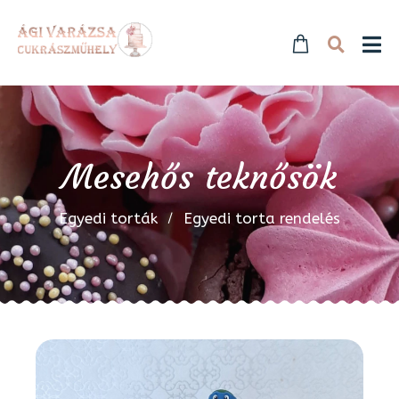
Mesehős teknősök
Egyedi torták
Egyedi torta rendelés