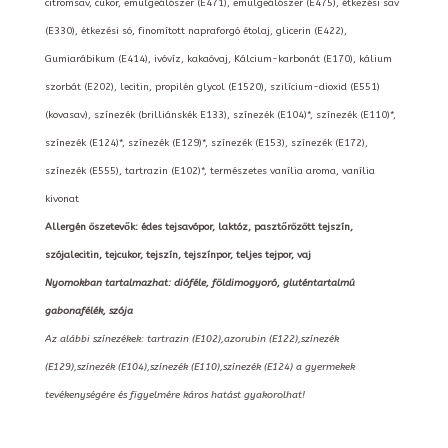
citromsav, cukor, emulgeálószer (E471), emulgeálószer (E475), étkezési sav
(E330), étkezési só, finomított napraforgó étolaj, glicerin (E422),
Gumiarábikum (E414), ivóvíz, kakaóvaj, Kálcium-karbonát (E170), kálium
szorbát (E202), lecitin, propilén glycol (E1520), szilícium-dioxid (E551)
(kovasav), színezék (brilliánskék E133), színezék (E104)*, színezék (E110)*,
színezék (E124)*, színezék (E129)*, színezék (E153), színezék (E172),
színezék (E555), tartrazin (E102)*, természetes vanília aroma, vanília
kivonat
Allergén öszetevők: édes tejsavópor, laktóz, pasztőrözött tejszín,
szójalecitin, tejcukor, tejszín, tejszínpor, teljes tejpor, vaj
Nyomokban tartalmazhat: dióféle, földimogyoró, gluténtartalmú
gabonafélék, szója
Az alábbi színezékek: tartrazin (E102),azorubin (E122),színezék
(E129),színezék (E104),színezék (E110),színezék (E124) a gyermekek
tevékenységére és figyelmére káros hatást gyakorolhat!