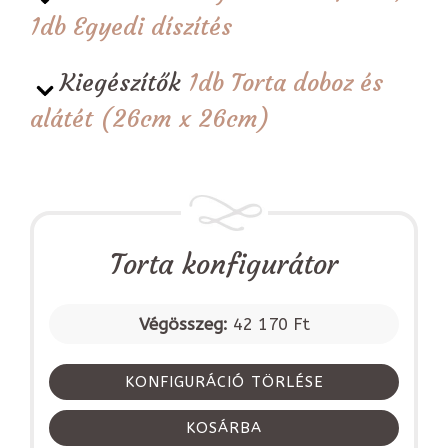
1db Egyedi díszítés
Kiegészítők
1db Torta doboz és
alátét (26cm x 26cm)
Torta konfigurátor
Végösszeg:
42 170 Ft
KONFIGURÁCIÓ TÖRLÉSE
KOSÁRBA