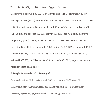
Torta díszítés (Figura 10cm felett, Egyedi díszítés):
Összetevők: azorubin (E122)*, brillantfekete (E151), citromsav, cukor,
emulgeálószer (E471), emulgeálószer (E475), étkezési sav (E330), glicerin
(E422), glükózszirup, Gumiarábikum (E414), ivóvíz, Kálcium-karbonát
(E170), kálium szorbát (E202), kármin (E120), lutein, mandula aroma,
propilén glycol (E1520), szilícium-dioxid (E551) (kovasav), színezék
(brilliánskék E133), színezék (E-132), színezék (E104)*, színezék (E110)*,
színezék (E124)*, színezék (E129)*, színezék (E153), színezék (E172),
színezék (E555), tápióka keményítő, tartrazin (E102)*, teljes mértékben
hidrogénezett pálmazsír
Allergén öszetevők: búzakeményítő
Az alábbi színezékek: tartrazin (E102),azorubin (E122),színezék
(E129),színezék (E104),színezék (E110),színezék (E124) a gyermekek
tevékenységére és figyelmére káros hatást gyakorolhat!