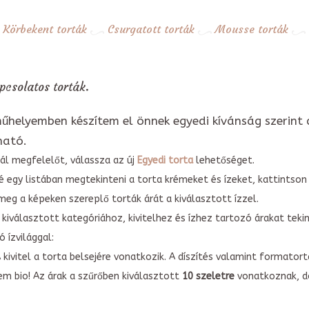
Körbekent torták
Csurgatott torták
Mousse torták
apcsolatos torták.
űhelyemben készítem el önnek egyedi kívánság szerint 
ható.
ál megfelelőt, válassza az új
Egyedi torta
lehetőséget.
é egy listában megtekinteni a torta krémeket és ízeket, kattintson
meg a képeken szereplő torták árát a kiválasztott ízzel.
kiválasztott kategóriához, kivitelhez és ízhez tartozó árakat tek
 ízvilággal:
A kivitel a torta belsejére vonatkozik. A díszítés valamint forma
em bio! Az árak a szűrőben kiválasztott
10 szeletre
vonatkoznak, do