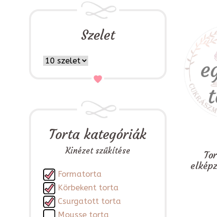
Szelet
Torta kategóriák
Kinézet szűkítése
To
elkép
Formatorta
Körbekent torta
Csurgatott torta
Mousse torta