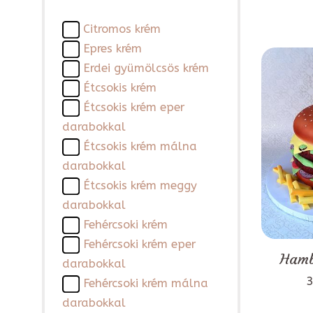
Citromos krém
Epres krém
Erdei gyümölcsös krém
Étcsokis krém
Étcsokis krém eper
darabokkal
Étcsokis krém málna
darabokkal
Étcsokis krém meggy
darabokkal
Fehércsoki krém
Fehércsoki krém eper
Hamb
darabokkal
3
Fehércsoki krém málna
darabokkal