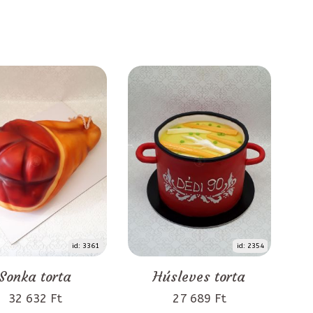
id: 3361
id: 2354
Sonka torta
Húsleves torta
32 632 Ft
27 689 Ft