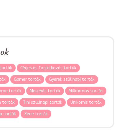
tok
torták
Céges és foglalkozás torták
ták
Gamer torták
Gyerek szülinapi torták
ron torták
Mesehős torták
Műkörmös torták
 torták
Tini szülinapi torták
Unikornis torták
p torták
Zene torták