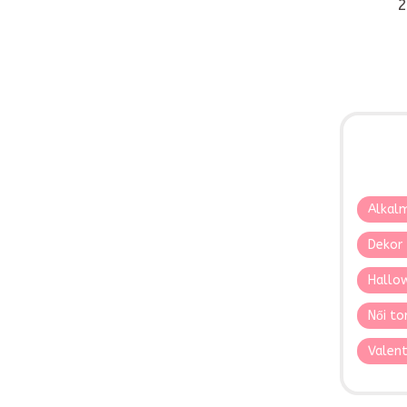
2
Alkalm
Dekor 
Hallo
Női to
Valent