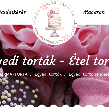
jánlatkérés
Macaron
edi torták - Étel to
FORMA-TORTA
Egyedi torták
Egyedi torta rendel