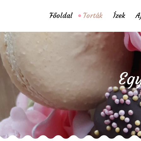
Főoldal
Torták
Ízek
A
Egy