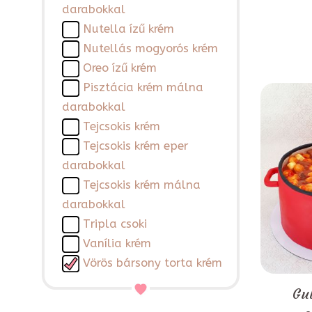
darabokkal
Nutella ízű krém
Nutellás mogyorós krém
Oreo ízű krém
Pisztácia krém málna
darabokkal
Tejcsokis krém
Tejcsokis krém eper
darabokkal
Tejcsokis krém málna
darabokkal
Tripla csoki
Vanília krém
Vörös bársony torta krém
Gul