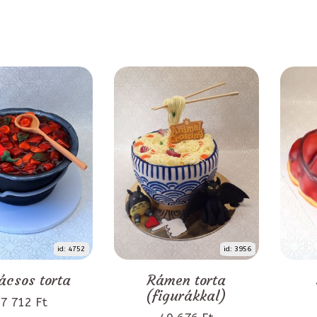
id: 4752
id: 3956
ácsos torta
Rámen torta
(figurákkal)
7 712 Ft