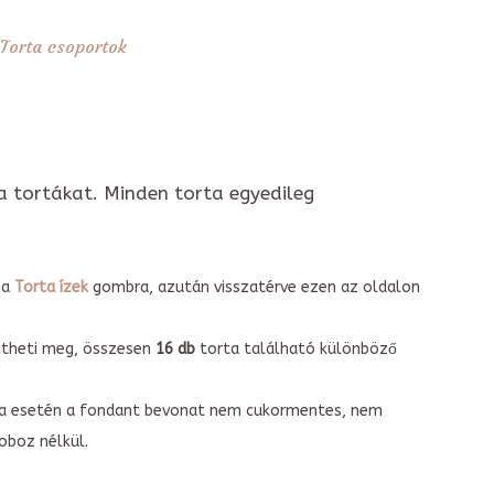
Torta csoportok
a tortákat. Minden torta egyedileg
 a
Torta ízek
gombra, azután visszatérve ezen az oldalon
intheti meg, összesen
16 db
torta található különböző
torta esetén a fondant bevonat nem cukormentes, nem
boz nélkül.