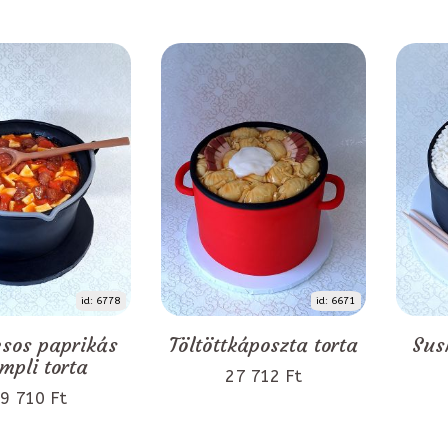
id: 6778
id: 6671
sos paprikás
Töltöttkáposzta torta
Sus
mpli torta
27 712 Ft
9 710 Ft