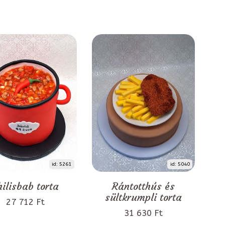
id: 5261
id: 5040
hilisbab torta
Rántotthús és
sültkrumpli torta
27 712 Ft
31 630 Ft