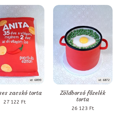
id: 6899
id: 6872
ses zacskó torta
Zöldborsó főzelék
torta
27 122 Ft
26 123 Ft