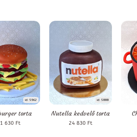
id: 5962
id: 5888
urger torta
Nutella kedvelő torta
C
1 630 Ft
24 830 Ft