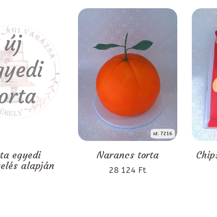
id: 7216
rta egyedi
Narancs torta
Chip
zelés alapján
28 124 Ft