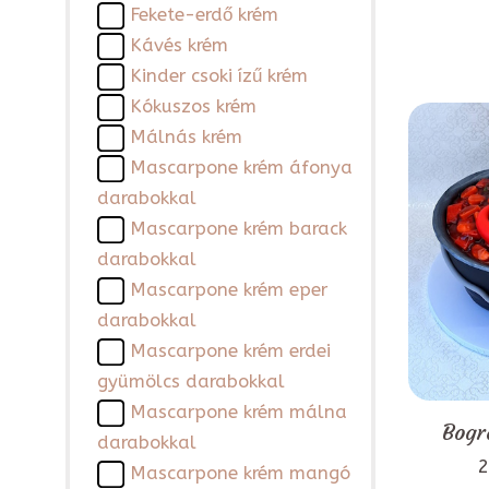
Fekete-erdő krém
Kávés krém
Kinder csoki ízű krém
Kókuszos krém
Málnás krém
Mascarpone krém áfonya
darabokkal
Mascarpone krém barack
darabokkal
Mascarpone krém eper
darabokkal
Mascarpone krém erdei
gyümölcs darabokkal
Mascarpone krém málna
Bogr
darabokkal
2
Mascarpone krém mangó