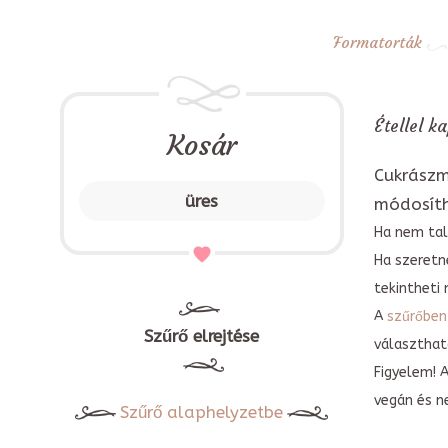
Formatorták
Étellel k
Kosár
Cukrászm
üres
módosít
Ha nem tal
Ha szeretn
tekintheti 
A
szűrőben
Szűrő elrejtése
választható
Figyelem! 
vegán és n
Szűrő alaphelyzetbe