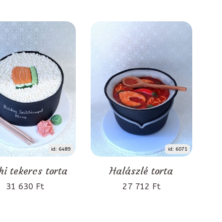
id: 6489
id: 6071
hi tekercs torta
Halászlé torta
31 630 Ft
27 712 Ft