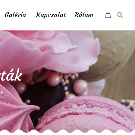
Galéria
Kapcsolat
Rólam
rták
és