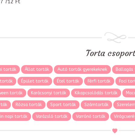
7 712 Ft
Torta csopor
i torták
Állat torták
Autó torták gyerekeknek
Ballagás 
torták
Épület torták
Étel torták
Férfi torták
Foci tor
ween torták
Karácsonyi torták
Kikapcsolódás torták
Maca
rták
Rózsa torták
Sport torták
Számtorták
Szerelem
in napi torták
Varázsló torták
Varrónő torták
Virágcseré