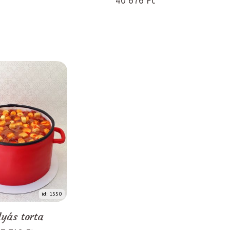
40 676 Ft
id: 1550
yás torta