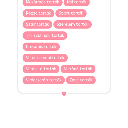
Műkörmös torták
Női torták
Rózsa torták
Sport torták
Számtorták
Szerelem torták
Tini szülinapi torták
Unikornis torták
Valentin napi torták
Varázsló torták
Varrónő torták
Virágcserép torták
Zene torták