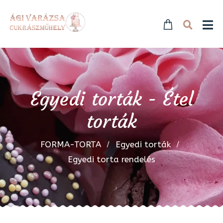
Egyedi torták - Étel
torták
FORMA-TORTA
Egyedi torták
Egyedi torta rendelés