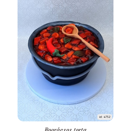
id: 4752
Bográcsos torta