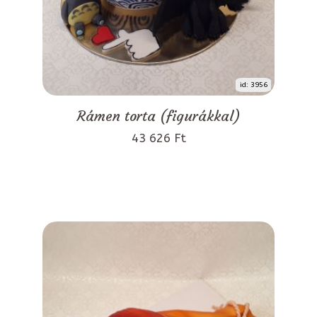
id: 3956
Rámen torta (figurákkal)
43 626 Ft