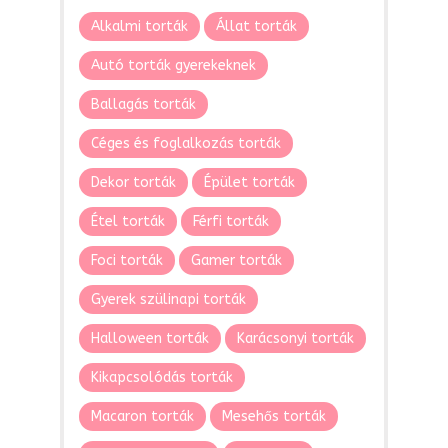
Alkalmi torták
Állat torták
Autó torták gyerekeknek
Ballagás torták
Céges és foglalkozás torták
Dekor torták
Épület torták
Étel torták
Férfi torták
Foci torták
Gamer torták
Gyerek szülinapi torták
Halloween torták
Karácsonyi torták
Kikapcsolódás torták
Macaron torták
Mesehős torták