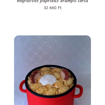
Bográcsos paprikás krumpli torta
32 660 Ft