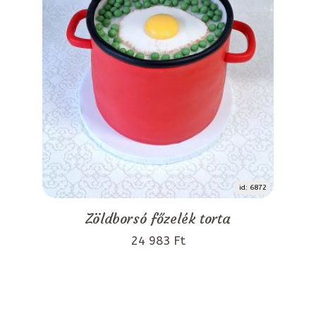
id: 6872
Zöldborsó főzelék torta
24 983 Ft