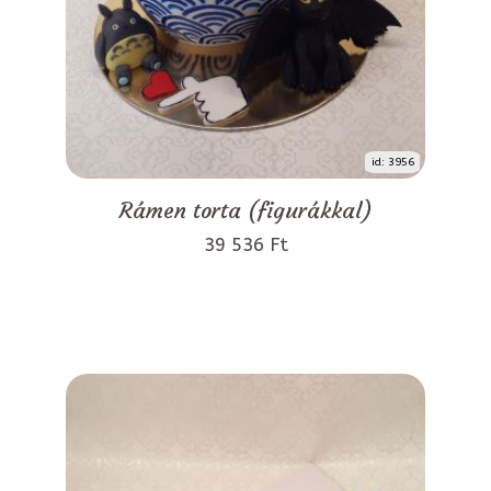
id: 3956
Rámen torta (figurákkal)
39 536 Ft