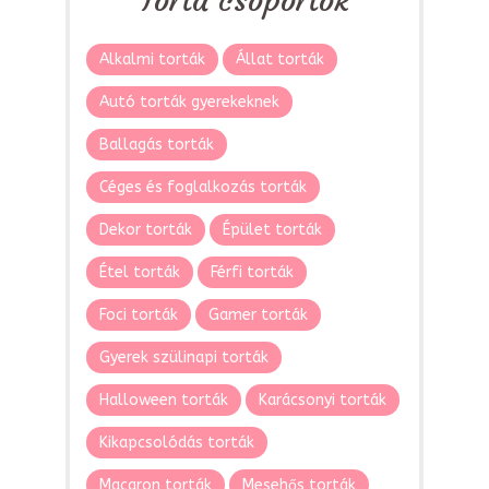
Torta csoportok
Alkalmi torták
Állat torták
Autó torták gyerekeknek
Ballagás torták
Céges és foglalkozás torták
Dekor torták
Épület torták
Étel torták
Férfi torták
Foci torták
Gamer torták
Gyerek szülinapi torták
Halloween torták
Karácsonyi torták
Kikapcsolódás torták
Macaron torták
Mesehős torták