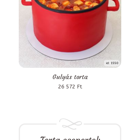
id: 1550
Gulyás torta
26 572 Ft