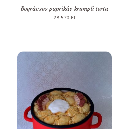
Bográcsos paprikás krumpli torta
28 570 Ft