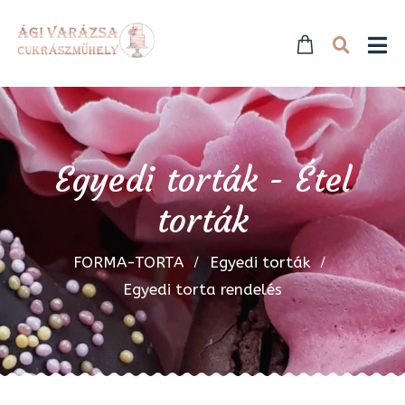
Egyedi torták - Étel
torták
FORMA-TORTA
Egyedi torták
Egyedi torta rendelés