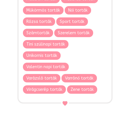
Műkörmös torták
Női torták
Rózsa torták
Sport torták
Számtorták
Szerelem torták
Tini szülinapi torták
Unikornis torták
Valentin napi torták
Varázsló torták
Varrónő torták
Virágcserép torták
Zene torták