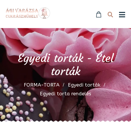
Egyedi torták - Étel
torták
FORMA-TORTA
Egyedi torták
Egyedi torta rendelés