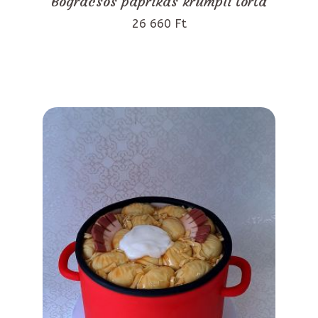
Bográcsos paprikás krumpli torta
26 660 Ft