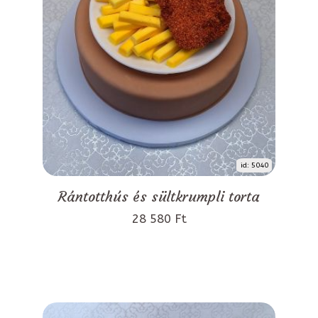
id: 5040
Rántotthús és sültkrumpli torta
28 580 Ft