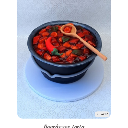
id: 4752
Bográcsos torta