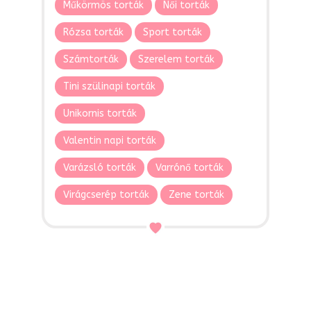
Műkörmös torták
Női torták
Rózsa torták
Sport torták
Számtorták
Szerelem torták
Tini szülinapi torták
Unikornis torták
Valentin napi torták
Varázsló torták
Varrónő torták
Virágcserép torták
Zene torták