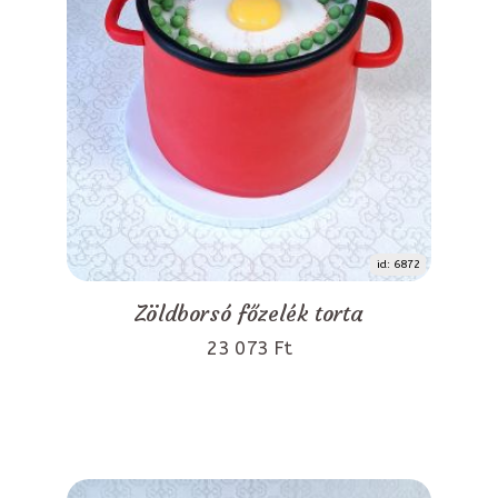
id: 6872
Zöldborsó főzelék torta
23 073 Ft