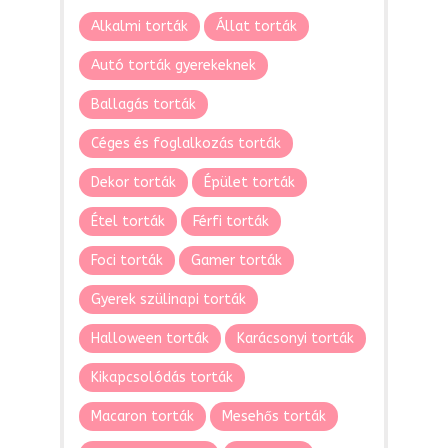
Alkalmi torták
Állat torták
Autó torták gyerekeknek
Ballagás torták
Céges és foglalkozás torták
Dekor torták
Épület torták
Étel torták
Férfi torták
Foci torták
Gamer torták
Gyerek szülinapi torták
Halloween torták
Karácsonyi torták
Kikapcsolódás torták
Macaron torták
Mesehős torták