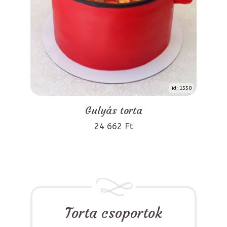
id: 1550
Gulyás torta
24 662 Ft
Torta csoportok