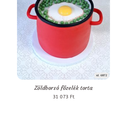
id: 6872
Zöldborsó főzelék torta
31 073 Ft