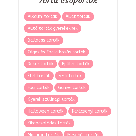
Torta csoportok
Alkalmi torták
Állat torták
Autó torták gyerekeknek
Ballagás torták
Céges és foglalkozás torták
Dekor torták
Épület torták
Étel torták
Férfi torták
Foci torták
Gamer torták
Gyerek szülinapi torták
Halloween torták
Karácsonyi torták
Kikapcsolódás torták
Macaron torták
Mesehős torták