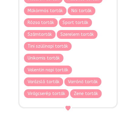
Műkörmös torták
Női torták
Rózsa torták
Sport torták
Számtorták
Szerelem torták
Tini szülinapi torták
Unikornis torták
Valentin napi torták
Varázsló torták
Varrónő torták
Virágcserép torták
Zene torták