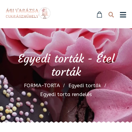
Egyedi torták - Étel
torták
FORMA-TORTA
Egyedi torták
Egyedi torta rendelés