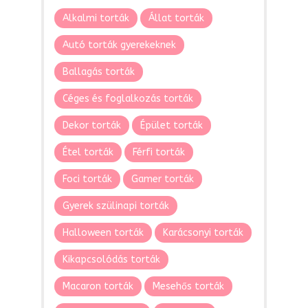
Alkalmi torták
Állat torták
Autó torták gyerekeknek
Ballagás torták
Céges és foglalkozás torták
Dekor torták
Épület torták
Étel torták
Férfi torták
Foci torták
Gamer torták
Gyerek szülinapi torták
Halloween torták
Karácsonyi torták
Kikapcsolódás torták
Macaron torták
Mesehős torták