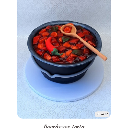
id: 4752
Bográcsos torta