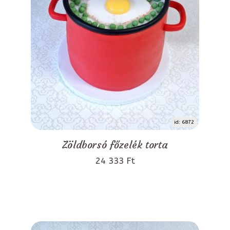
id: 6872
Zöldborsó főzelék torta
24 333 Ft