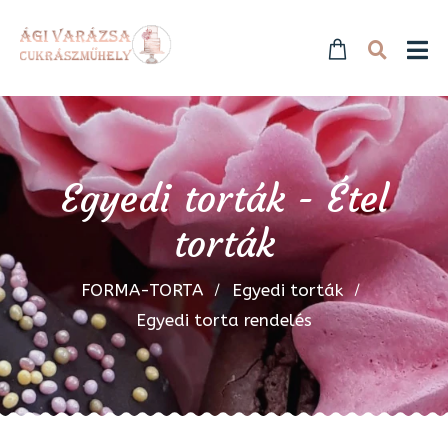
Egyedi torták - Étel
torták
FORMA-TORTA
Egyedi torták
Egyedi torta rendelés