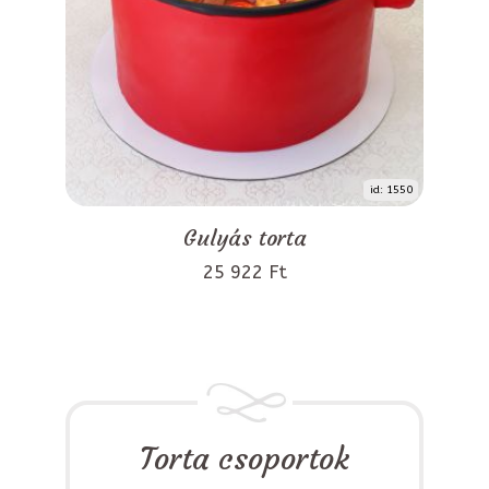
id: 1550
Gulyás torta
25 922 Ft
Torta csoportok