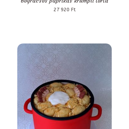
Bográcsos paprikás krumpli torta
27 920 Ft