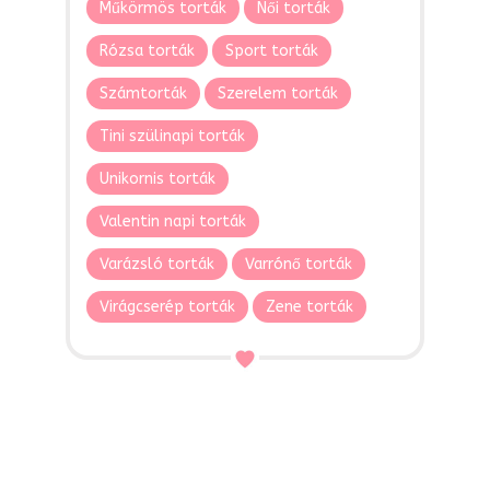
Műkörmös torták
Női torták
Rózsa torták
Sport torták
Számtorták
Szerelem torták
Tini szülinapi torták
Unikornis torták
Valentin napi torták
Varázsló torták
Varrónő torták
Virágcserép torták
Zene torták