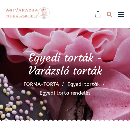
Egyedi torták -
Varázsló torták
FORMA-TORTA
Egyedi torták
Egyedi torta rendelés