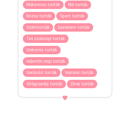
Műkörmös torták
Női torták
Rózsa torták
Sport torták
Számtorták
Szerelem torták
Tini szülinapi torták
Unikornis torták
Valentin napi torták
Varázsló torták
Varrónő torták
Virágcserép torták
Zene torták