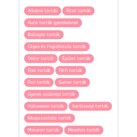
Alkalmi torták
Állat torták
Autó torták gyerekeknek
Ballagás torták
Céges és foglalkozás torták
Dekor torták
Épület torták
Étel torták
Férfi torták
Foci torták
Gamer torták
Gyerek szülinapi torták
Halloween torták
Karácsonyi torták
Kikapcsolódás torták
Macaron torták
Mesehős torták