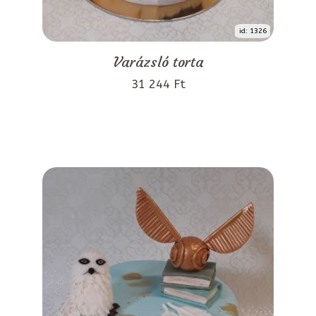
id: 1326
Varázsló torta
31 244 Ft