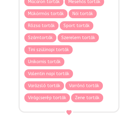
Macaron torták
Mesehős torták
Műkörmös torták
Női torták
Rózsa torták
Sport torták
Számtorták
Szerelem torták
Tini szülinapi torták
Unikornis torták
Valentin napi torták
Varázsló torták
Varrónő torták
Virágcserép torták
Zene torták