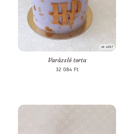
id: 4357
Varázsló torta
32 084 Ft