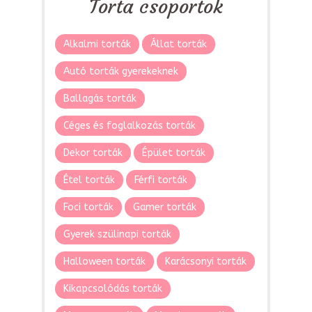
Torta csoportok
Alkalmi torták
Állat torták
Autó torták gyerekeknek
Ballagás torták
Céges és foglalkozás torták
Dekor torták
Épület torták
Étel torták
Férfi torták
Foci torták
Gamer torták
Gyerek szülinapi torták
Halloween torták
Karácsonyi torták
Kikapcsolódás torták