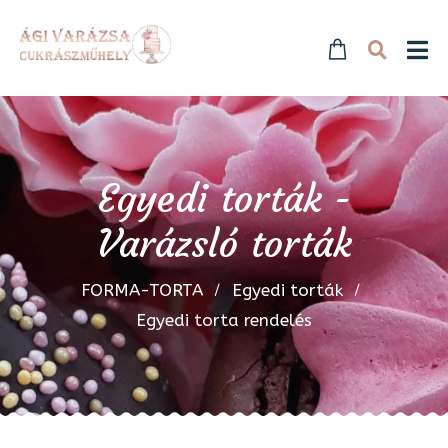
Egyedi torták -
Varázsló torták
FORMA-TORTA
Egyedi torták
Egyedi torta rendelés