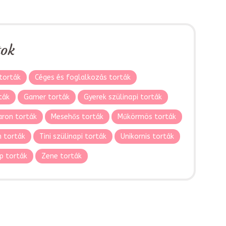
tok
torták
Céges és foglalkozás torták
ták
Gamer torták
Gyerek szülinapi torták
ron torták
Mesehős torták
Műkörmös torták
 torták
Tini szülinapi torták
Unikornis torták
p torták
Zene torták