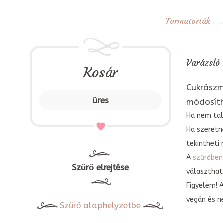
Formatorták
Varázsló 
Kosár
Cukrászm
üres
módosít
Ha nem tal
Ha szeretn
tekintheti 
A
szűrőben
Szűrő elrejtése
választható
Figyelem! 
vegán és n
Szűrő alaphelyzetbe