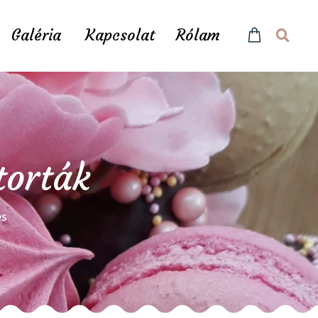
Galéria
Kapcsolat
Rólam
torták
és