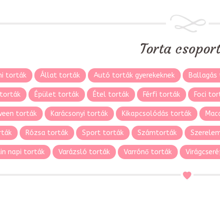
Torta csopor
i torták
Állat torták
Autó torták gyerekeknek
Ballagás 
torták
Épület torták
Étel torták
Férfi torták
Foci tor
ween torták
Karácsonyi torták
Kikapcsolódás torták
Maca
rták
Rózsa torták
Sport torták
Számtorták
Szerelem
in napi torták
Varázsló torták
Varrónő torták
Virágcseré