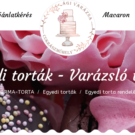
jánlatkérés
Macaron
i torták - Varázsló 
FORMA-TORTA
Egyedi torták
Egyedi torta rendel