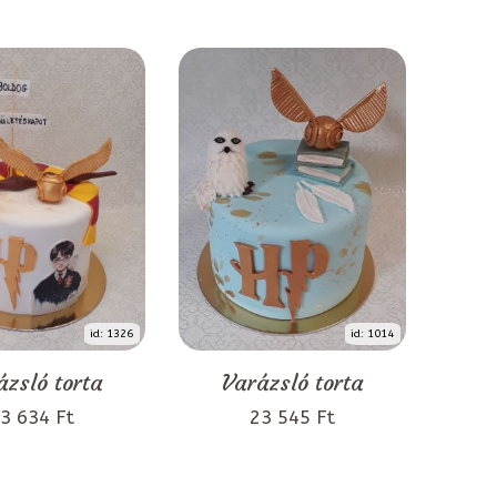
id: 1326
id: 1014
ázsló torta
Varázsló torta
3 634 Ft
23 545 Ft