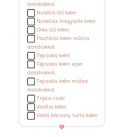
darabokkal
Nutella ízű krém
Nutellás mogyorós krém
Oreo ízű krém
Pisztácia krém málna
darabokkal
Tejcsokis krém
Tejcsokis krém eper
darabokkal
Tejcsokis krém málna
darabokkal
Tripla csoki
Vanília krém
Vörös bársony torta krém