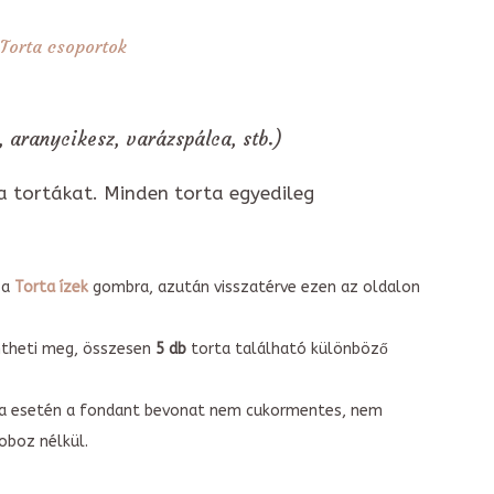
Torta csoportok
, aranycikesz, varázspálca, stb.)
a tortákat. Minden torta egyedileg
 a
Torta ízek
gombra, azután visszatérve ezen az oldalon
intheti meg, összesen
5 db
torta található különböző
torta esetén a fondant bevonat nem cukormentes, nem
boz nélkül.