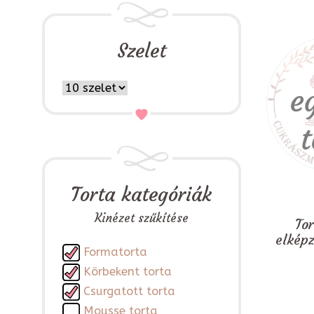
Szelet
Torta kategóriák
Kinézet szűkítése
To
elkép
Formatorta
Körbekent torta
Csurgatott torta
Mousse torta