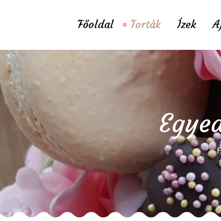
Főoldal
Torták
Ízek
A
Egyed