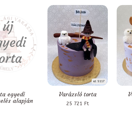
id: 5117
rta egyedi
Varázsló torta
V
zelés alapján
25 721 Ft