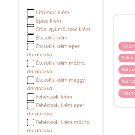
Citromos krém
Epres krém
Erdei gyümölcsös krém
Étcsokis krém
Étcsokis krém eper
Alkalm
darabokkal
Dekor 
Étcsokis krém málna
Hallo
darabokkal
Étcsokis krém meggy
Női to
darabokkal
Valent
Fehércsoki krém
Fehércsoki krém eper
darabokkal
Fehércsoki krém málna
darabokkal