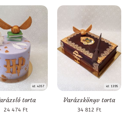
id: 4357
id: 1395
arázsló torta
Varázskönyv torta
24 474 Ft
34 812 Ft