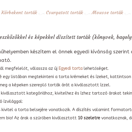
Körbekent torták
Csurgatott torták
Mousse torták
eszközökkel és képekkel díszített torták (könyvek, bagoly
űhelyemben készítem el önnek egyedi kívánság szerint 
ható.
ál megfelelőt, válassza az új
Egyedi torta
lehetőséget.
é egy listában megtekinteni a torta krémeket és ízeket, kattintson
meg a képeken szereplő torták árát a kiválasztott ízzel.
kiválasztott kategóriához, kivitelhez és ízhez tartozó árakat tek
 ízvilággal:
A kivitel a torta belsejére vonatkozik. A díszítés valamint forma
em bio! Az árak a szűrőben kiválasztott
10 szeletre
vonatkoznak, do