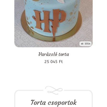
id: 1014
Varázsló torta
25 045 Ft
Torta csoportok