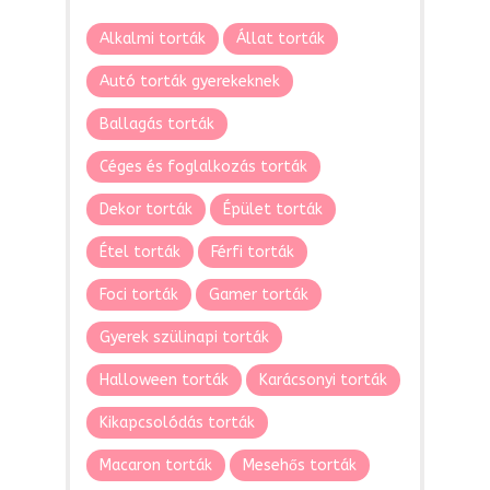
Alkalmi torták
Állat torták
Autó torták gyerekeknek
Ballagás torták
Céges és foglalkozás torták
Dekor torták
Épület torták
Étel torták
Férfi torták
Foci torták
Gamer torták
Gyerek szülinapi torták
Halloween torták
Karácsonyi torták
Kikapcsolódás torták
Macaron torták
Mesehős torták