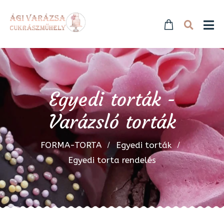
Egyedi torták -
Varázsló torták
FORMA-TORTA
Egyedi torták
Egyedi torta rendelés