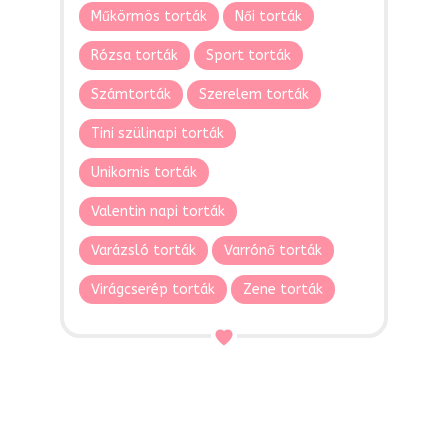
Műkörmös torták
Női torták
Rózsa torták
Sport torták
Számtorták
Szerelem torták
Tini szülinapi torták
Unikornis torták
Valentin napi torták
Varázsló torták
Varrónő torták
Virágcserép torták
Zene torták