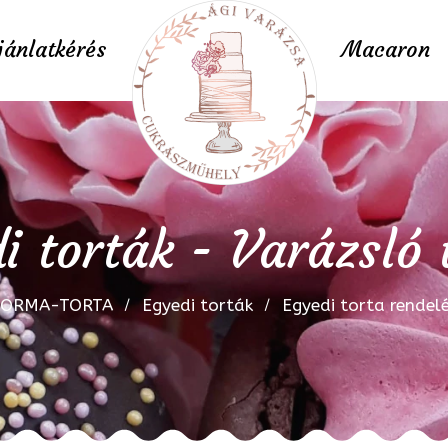
jánlatkérés
Macaron
i torták - Varázsló 
FORMA-TORTA
Egyedi torták
Egyedi torta rendel