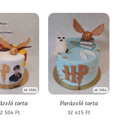
id: 1326
id: 1014
ázsló torta
Varázsló torta
2 504 Ft
32 415 Ft