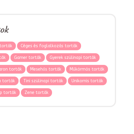
tok
torták
Céges és foglalkozás torták
ták
Gamer torták
Gyerek szülinapi torták
ron torták
Mesehős torták
Műkörmös torták
 torták
Tini szülinapi torták
Unikornis torták
p torták
Zene torták