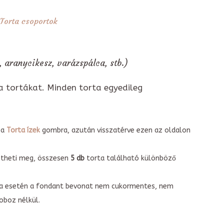
Torta csoportok
, aranycikesz, varázspálca, stb.)
a tortákat. Minden torta egyedileg
 a
Torta ízek
gombra, azután visszatérve ezen az oldalon
intheti meg, összesen
5 db
torta található különböző
torta esetén a fondant bevonat nem cukormentes, nem
boz nélkül.