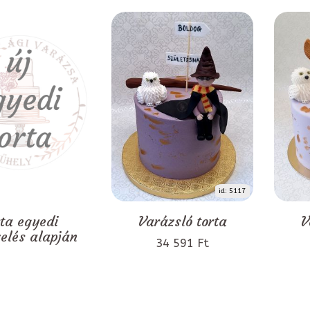
id: 5117
rta egyedi
Varázsló torta
V
zelés alapján
34 591 Ft