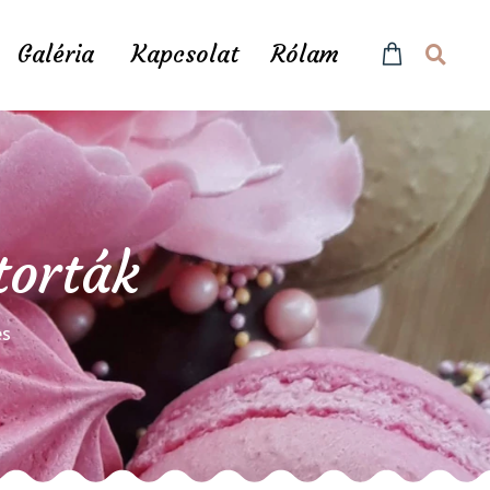
Galéria
Kapcsolat
Rólam
torták
és