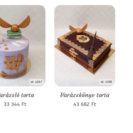
id: 4357
id: 1395
arázsló torta
Varázskönyv torta
33 344 Ft
43 682 Ft