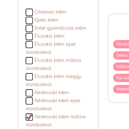
Citromos krém
Epres krém
Erdei gyümölcsös krém
Étcsokis krém
Étcsokis krém eper
Alkalm
darabokkal
Dekor 
Étcsokis krém málna
Hallo
darabokkal
Étcsokis krém meggy
Női to
darabokkal
Valent
Fehércsoki krém
Fehércsoki krém eper
darabokkal
Fehércsoki krém málna
darabokkal