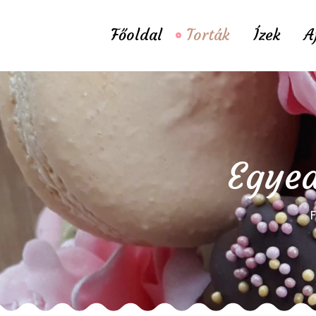
Főoldal
Torták
Ízek
A
Egyed