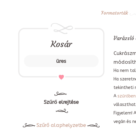
Formatorták
Varázsló 
Kosár
Cukrászm
üres
módosít
Ha nem tal
Ha szeretn
tekintheti 
A
szűrőben
Szűrő elrejtése
választható
Figyelem! 
vegán és n
Szűrő alaphelyzetbe