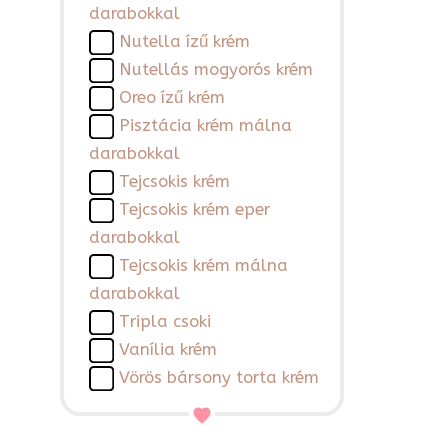
darabokkal
Nutella ízű krém
Nutellás mogyorós krém
Oreo ízű krém
Pisztácia krém málna
darabokkal
Tejcsokis krém
Tejcsokis krém eper
darabokkal
Tejcsokis krém málna
darabokkal
Tripla csoki
Vanília krém
Vörös bársony torta krém