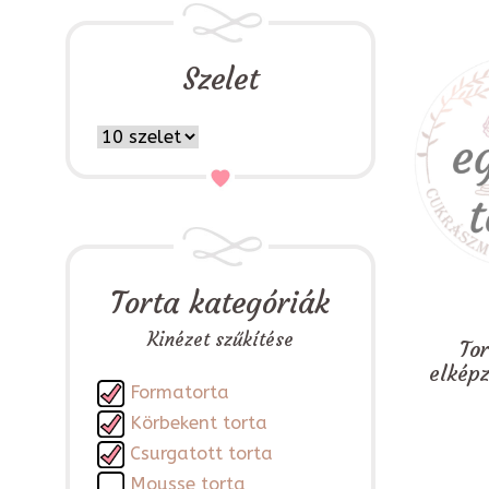
Szelet
Torta kategóriák
Kinézet szűkítése
To
elkép
Formatorta
Körbekent torta
Csurgatott torta
Mousse torta