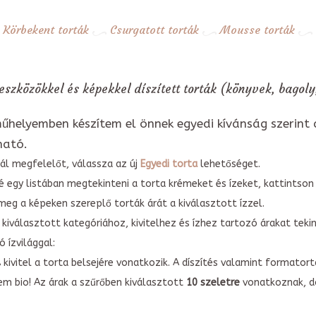
Körbekent torták
Csurgatott torták
Mousse torták
eszközökkel és képekkel díszített torták (könyvek, bagoly
űhelyemben készítem el önnek egyedi kívánság szerint 
ható.
ál megfelelőt, válassza az új
Egyedi torta
lehetőséget.
é egy listában megtekinteni a torta krémeket és ízeket, kattintson
meg a képeken szereplő torták árát a kiválasztott ízzel.
kiválasztott kategóriához, kivitelhez és ízhez tartozó árakat tek
 ízvilággal:
A kivitel a torta belsejére vonatkozik. A díszítés valamint forma
em bio! Az árak a szűrőben kiválasztott
10 szeletre
vonatkoznak, do