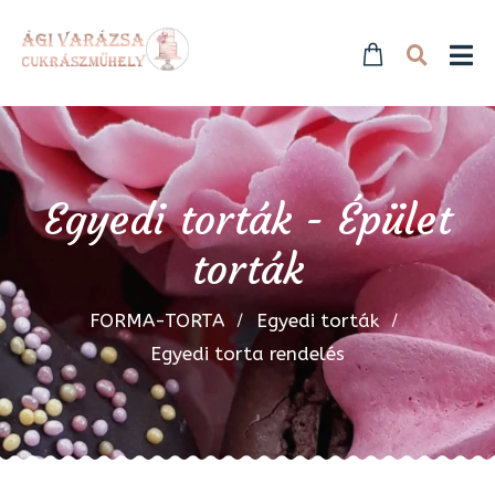
Egyedi torták - Épület
torták
FORMA-TORTA
Egyedi torták
Egyedi torta rendelés