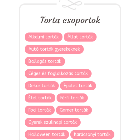
Torta csoportok
Alkalmi torták
Állat torták
Autó torták gyerekeknek
Ballagás torták
Céges és foglalkozás torták
Dekor torták
Épület torták
Étel torták
Férfi torták
Foci torták
Gamer torták
Gyerek szülinapi torták
Halloween torták
Karácsonyi torták