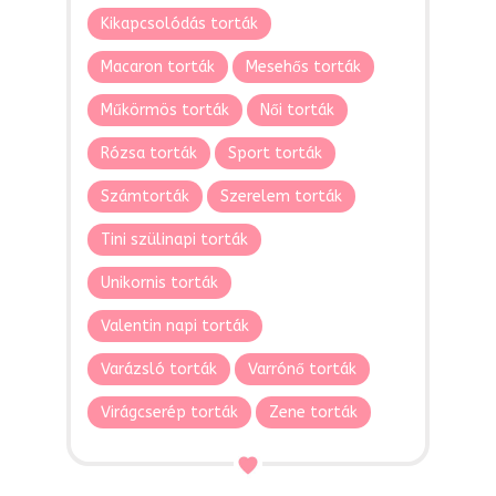
Kikapcsolódás torták
Macaron torták
Mesehős torták
Műkörmös torták
Női torták
Rózsa torták
Sport torták
Számtorták
Szerelem torták
Tini szülinapi torták
Unikornis torták
Valentin napi torták
Varázsló torták
Varrónő torták
Virágcserép torták
Zene torták