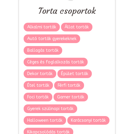
Torta csoportok
Alkalmi torták
Állat torták
Autó torták gyerekeknek
Ballagás torták
Céges és foglalkozás torták
Dekor torták
Épület torták
Étel torták
Férfi torták
Foci torták
Gamer torták
Gyerek szülinapi torták
Halloween torták
Karácsonyi torták
Kikapcsolódás torták