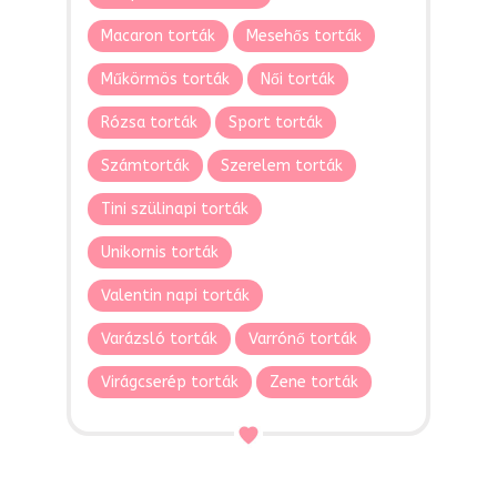
Macaron torták
Mesehős torták
Műkörmös torták
Női torták
Rózsa torták
Sport torták
Számtorták
Szerelem torták
Tini szülinapi torták
Unikornis torták
Valentin napi torták
Varázsló torták
Varrónő torták
Virágcserép torták
Zene torták