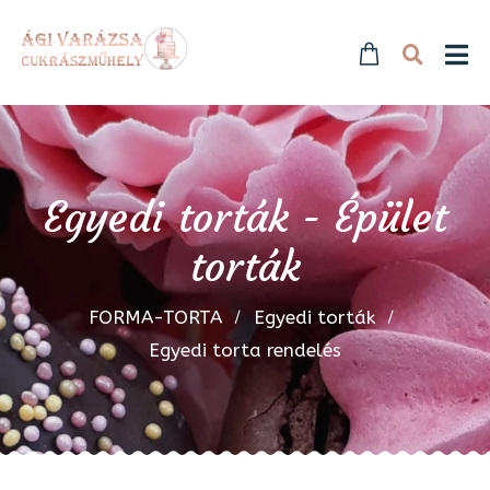
Egyedi torták - Épület
torták
FORMA-TORTA
Egyedi torták
Egyedi torta rendelés