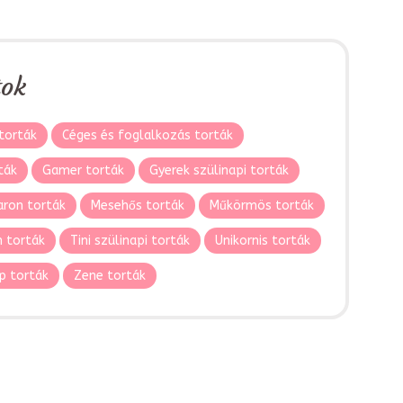
tok
torták
Céges és foglalkozás torták
ták
Gamer torták
Gyerek szülinapi torták
ron torták
Mesehős torták
Műkörmös torták
 torták
Tini szülinapi torták
Unikornis torták
p torták
Zene torták