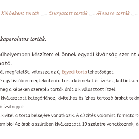
Körbekent torták
Csurgatott torták
Mousse torták
 kapcsolatos torták.
űhelyemben készítem el önnek egyedi kívánság szerint 
ható.
ál megfelelőt, válassza az új
Egyedi torta
lehetőséget.
é egy listában megtekinteni a torta krémeket és ízeket, kattintson
meg a képeken szereplő torták árát a kiválasztott ízzel.
kiválasztott kategóriához, kivitelhez és ízhez tartozó árakat tek
 ízvilággal:
A kivitel a torta belsejére vonatkozik. A díszítés valamint forma
em bio! Az árak a szűrőben kiválasztott
10 szeletre
vonatkoznak, do