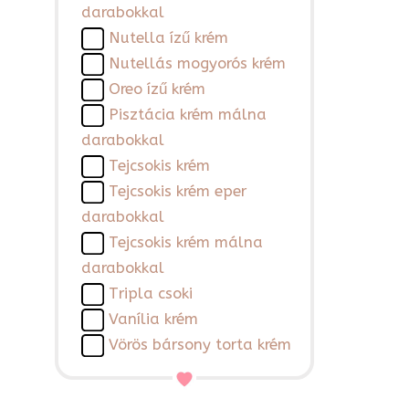
darabokkal
Nutella ízű krém
Nutellás mogyorós krém
Oreo ízű krém
Pisztácia krém málna
darabokkal
Tejcsokis krém
Tejcsokis krém eper
darabokkal
Tejcsokis krém málna
darabokkal
Tripla csoki
Vanília krém
Vörös bársony torta krém