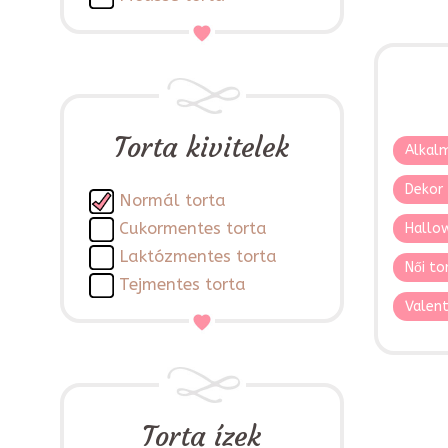
Torta kivitelek
Alkalm
Dekor 
Normál torta
Cukormentes torta
Hallo
Laktózmentes torta
Női to
Tejmentes torta
Valent
Torta ízek