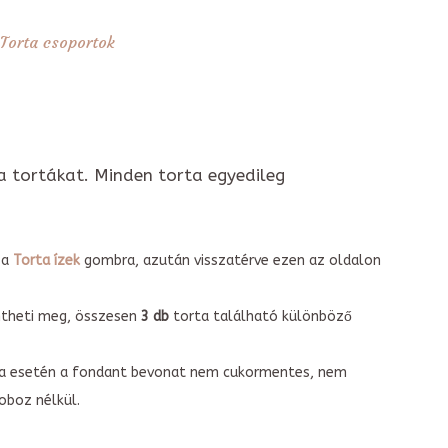
Torta csoportok
a tortákat. Minden torta egyedileg
 a
Torta ízek
gombra, azután visszatérve ezen az oldalon
intheti meg, összesen
3 db
torta található különböző
torta esetén a fondant bevonat nem cukormentes, nem
boz nélkül.