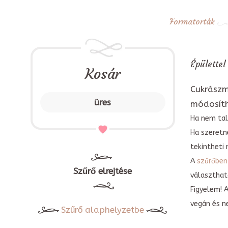
Formatorták
Épülettel
Kosár
Cukrászm
üres
módosít
Ha nem tal
Ha szeretn
tekintheti 
A
szűrőben
Szűrő elrejtése
választható
Figyelem! 
vegán és n
Szűrő alaphelyzetbe