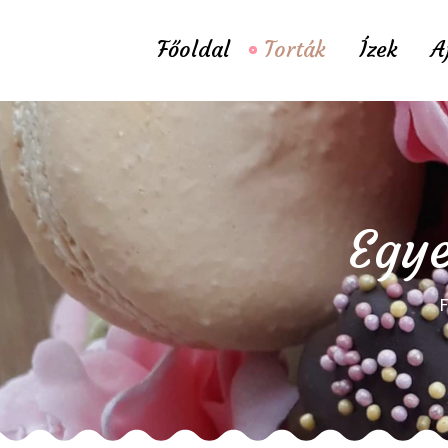
Főoldal
Torták
Ízek
A
Egye