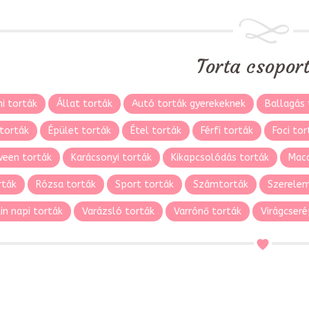
Torta csopor
i torták
Állat torták
Autó torták gyerekeknek
Ballagás 
torták
Épület torták
Étel torták
Férfi torták
Foci tor
ween torták
Karácsonyi torták
Kikapcsolódás torták
Maca
rták
Rózsa torták
Sport torták
Számtorták
Szerelem
in napi torták
Varázsló torták
Varrónő torták
Virágcseré