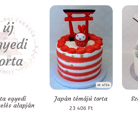
id: 4724
rta egyedi
Japán témájú torta
Sz
zelés alapján
23 406 Ft