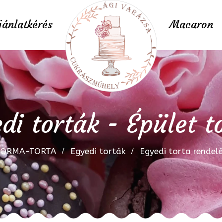
jánlatkérés
Macaron
di torták - Épület t
FORMA-TORTA
Egyedi torták
Egyedi torta rendel