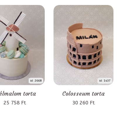
id: 2668
id: 1437
élmalom torta
Colosseum torta
25 758 Ft
30 260 Ft