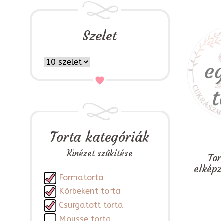
Szelet
Torta kategóriák
Kinézet szűkítése
To
elkép
Formatorta
Körbekent torta
Csurgatott torta
Mousse torta