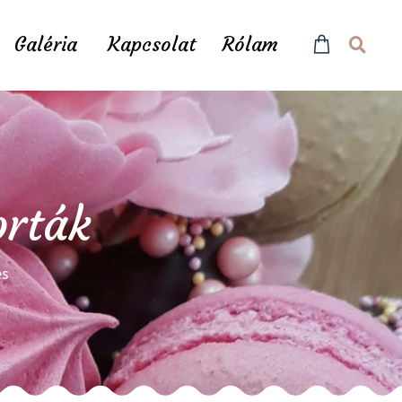
Galéria
Kapcsolat
Rólam
orták
és