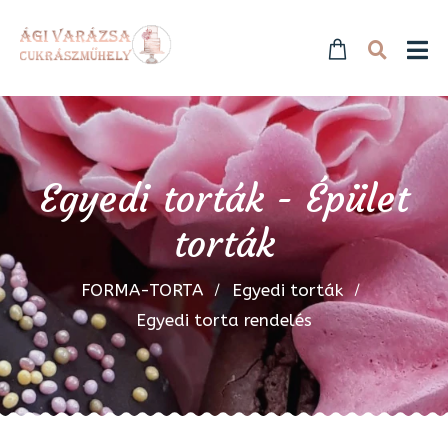
Egyedi torták - Épület
torták
FORMA-TORTA
Egyedi torták
Egyedi torta rendelés