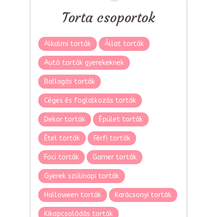
Torta csoportok
Alkalmi torták
Állat torták
Autó torták gyerekeknek
Ballagás torták
Céges és foglalkozás torták
Dekor torták
Épület torták
Étel torták
Férfi torták
Foci torták
Gamer torták
Gyerek szülinapi torták
Halloween torták
Karácsonyi torták
Kikapcsolódás torták