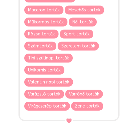
Macaron torták
Mesehős torták
Műkörmös torták
Női torták
Rózsa torták
Sport torták
Számtorták
Szerelem torták
Tini szülinapi torták
Unikornis torták
Valentin napi torták
Varázsló torták
Varrónő torták
Virágcserép torták
Zene torták