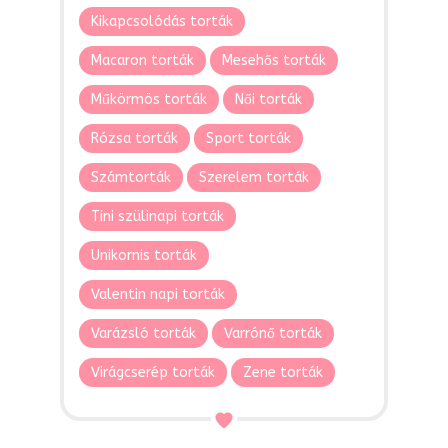
Kikapcsolódás torták
Macaron torták
Mesehős torták
Műkörmös torták
Női torták
Rózsa torták
Sport torták
Számtorták
Szerelem torták
Tini szülinapi torták
Unikornis torták
Valentin napi torták
Varázsló torták
Varrónő torták
Virágcserép torták
Zene torták