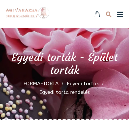
Egyedi torták - Épület
torták
FORMA-TORTA
Egyedi torták
Egyedi torta rendelés