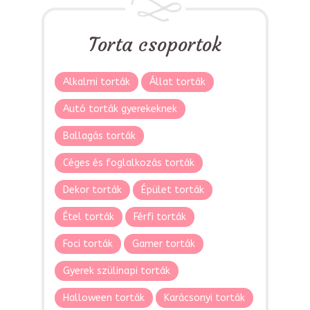
Torta csoportok
Alkalmi torták
Állat torták
Autó torták gyerekeknek
Ballagás torták
Céges és foglalkozás torták
Dekor torták
Épület torták
Étel torták
Férfi torták
Foci torták
Gamer torták
Gyerek szülinapi torták
Halloween torták
Karácsonyi torták